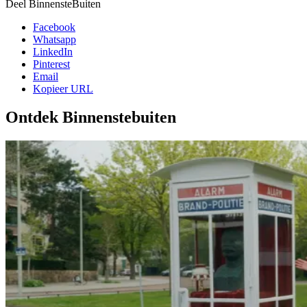
Deel BinnensteBuiten
Facebook
Whatsapp
LinkedIn
Pinterest
Email
Kopieer URL
Ontdek Binnenstebuiten