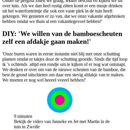
Onder de pergola zitten we graag, lekker beschut en kijken we uit
over tuin. Als we dan heel rustig zitten komt er een musje drinken
uit het waterfonteintje die ook een vaste plek in de tuin heeft
gekregen. We genieten er zo van, dat we onze vakantie afgebroken
hebben omdat we thuis al een vakantiegevoel hebben!'
DIY: 'We willen van de bamboescheuten
zelf een afdakje gaan maken!'
'Onze buren waren in eerste instantie niet blij met onze schutting
planten omdat er takjes door de schutting groeide. Sinds die tijd loop
ik ’s ochtends altijd een rondje om te kijken of er nog wat ontsnapt.
We denken er over om van de nieuwe scheuten van de bamboe, die
best de grond uitschieten om daar een stevig afdakje van te maken.
We moeten er nog wel heeeel veeeel hebben!'
9 minuten
Bekijk de video van Janneke en Jet met Martin in de
tuin in Zwolle