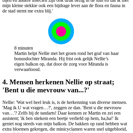
bijen en andere insecten zijn ook druk bezig in de tuin en dat ik met
mijn kleine stekkie ook een bijdrage lever aan de flora en fauna in
de stad stemt me extra blij.'
8 minuten
Martin helpt Nellie met het groen rond het graf van haar
bonusdochter Miranda. Hij frist ook gelijk Nellie’s
eigen balkon op, dat door de zorg voor Miranda is
verwaarloosd.
4. Mensen herkenen Nellie op straat;
'Bent u die mevrouw van...?'
Nellie: 'Wat wel heel leuk is, is de herkenning van diverse mensen.
'Mag ik U wat vragen…?', zeggen ze dan. 'Bent u die mevrouw
van…'? Zelfs bij de tandarts! Daar kennen ze Martin en zei een
assistent; 'ik ben stiekem een beetje verliefd op hem, ha,ha!' Ik
geniet nog steeds van mijn balkon. De bakken op rand hebben wat
extra bloemen gekregen, die minicyclamen waren snel uitgebloeid,