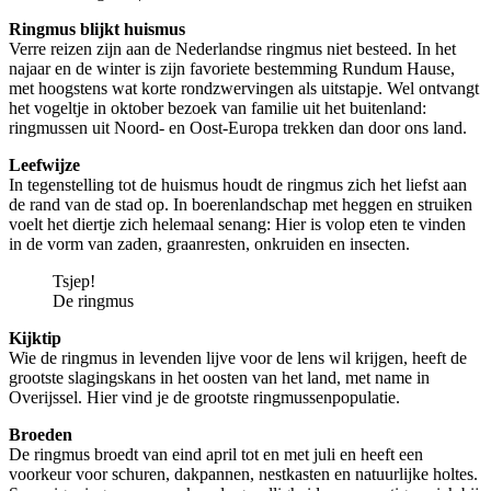
Ringmus blijkt huismus
Verre reizen zijn aan de Nederlandse ringmus niet besteed. In het
najaar en de winter is zijn favoriete bestemming Rundum Hause,
met hoogstens wat korte rondzwervingen als uitstapje. Wel ontvangt
het vogeltje in oktober bezoek van familie uit het buitenland:
ringmussen uit Noord- en Oost-Europa trekken dan door ons land.
Leefwijze
In tegenstelling tot de huismus houdt de ringmus zich het liefst aan
de rand van de stad op. In boerenlandschap met heggen en struiken
voelt het diertje zich helemaal senang: Hier is volop eten te vinden
in de vorm van zaden, graanresten, onkruiden en insecten.
Tsjep!
De ringmus
Kijktip
Wie de ringmus in levenden lijve voor de lens wil krijgen, heeft de
grootste slagingskans in het oosten van het land, met name in
Overijssel. Hier vind je de grootste ringmussenpopulatie.
Broeden
De ringmus broedt van eind april tot en met juli en heeft een
voorkeur voor schuren, dakpannen, nestkasten en natuurlijke holtes.