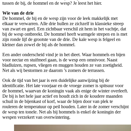
tussen de bij, de hommel en de wesp? Je leest het hier.
Wie van de drie
De hommel, de bij en de wesp zijn voor de leek makkelijk met
elkaar te verwarren. Alle drie hullen ze zichzelf in klassieke streep
van zwart en geel. Een zichtbaar verschil zit hem in het vachtje, dat
bij de wesp ontbreekt. De hommel heeft warmgele strepen en is met
zijn ronde lijf de grootste van de drie. De kale wesp is felgeel en
kleiner dan zowel de bij als de hommel.
Een ander onderscheid vind je in het dieet. Waar hommels en bijen
voor nectar en stuifmeel gaan, is de wesp een omnivoor. Naast
bladluizen, rupsen, vliegen en muggen houden ze van zoetigheid.
Net als wij bestormen ze daarom ’s zomers de terrassen.
Ook de tijd van het jaar is een duidelijke aanwijzing bij de
identificatie. Het late voorjaar en de vroege zomer is spitsuur voor
de hommel, waarvan de koningin vaak als enige de winter overleeft.
De bij is het hele jaar actief en houdt zich in de koudere maanden
schuil in de bijenkast of korf, waar de bijen door van plek te
rouleren de temperatuur op peil houden. Later in de zomer verschijnt
de wesp ten tonele. Net als bij hommels is enkel de koningin der
wespen verzekert van overwintering.