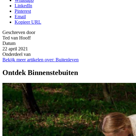
Whatsapp
LinkedIn
Pinterest
Email
Kopieer URL
Geschreven door
Ted van Hooff
Datum
22 april 2021
Onderdeel van
Bekijk meer artikelen over:
Buitenleven
Ontdek Binnenstebuiten