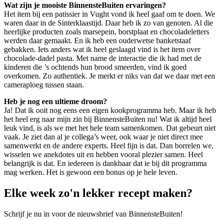
Wat zijn je mooiste BinnensteBuiten ervaringen?
Het item bij een patissier in Vught vond ik heel gaaf om te doen. We
waren daar in de Sinterklaastijd. Daar heb ik zo van genoten. Al die
heerlijke producten zoals marsepein, borstplaat en chocoladeletters
werden daar gemaakt. En ik heb een ouderwetse banketstaaf
gebakken. Iets anders wat ik heel geslaagd vind is het item over
chocolade-dadel pasta. Met name de interactie die ik had met de
kinderen die ’s ochtends hun brood smeerden, vind ik goed
overkomen. Zo authentiek. Je merkt er niks van dat we daar met een
cameraploeg tussen staan.
Heb je nog een ultieme droom?
Ja! Dat ik ooit nog eens een eigen kookprogramma heb. Maar ik heb
het heel erg naar mijn zin bij BinnensteBuiten nu! Wat ik altijd heel
leuk vind, is als we met het hele team samenkomen. Dat gebeurt niet
vaak. Je ziet dan al je collega’s weer, ook waar je niet direct mee
samenwerkt en de andere experts. Heel fijn is dat. Dan borrelen we,
wisselen we anekdotes uit en hebben vooral plezier samen. Heel
belangrijk is dat. En iedereen is dankbaar dat ie bij dit programma
mag werken. Het is gewoon een bonus op je hele leven.
Elke week zo'n lekker recept maken?
Schrijf je nu in voor de nieuwsbrief van BinnensteBuiten!