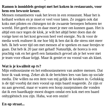
Ramon is inmiddels gestopt met het koken in restaurants, voor
hem een bewuste keuze.
Mensen romantiseren vaak het leven in een restaurant. Maar het is
keihard werken en je moet er veel voor laten. Ze zeggen ook dat
koks met piloten en chirurgen tot de zwaarste beroepen behoren ter
wereld. Het geeft stress en daar moet je mee om kunnen gaan. Het is
altijd een race tegen de klok, je wilt het altijd beter doen dan de
vorige keer en het kost gewoon heel veel energie. Nu ik voor de
media werk realiseer ik me hoe blij ik ben dat ik die stress niet meer
heb. Ik heb weer tijd om met mensen af te spreken en naar feestjes te
gaan. Dat heb ik 20 jaar niet gehad! Natuurlijk, de horeca is een
prachtig vak en het geeft een fantastisch gevoel als je het weer met
je team voor elkaar krijgt. Maar ik geniet er nu vooral van als klant.
Wat is je kwaliteit op tv?
Mijn enthousiasme en het enthousiasmeren van andere mensen. Dat
hoor ik vaak terug. Zeker als ik de berichten lees van fans op sociale
media. Die willen na een item van mij gelijk de keuken in. Gelukkig
is de tijd voorbij dat men vooral op mijn baard reageerde. Ze zijn er
nu aan gewend, maar er waren een hoop zuurpruimen die vonden
dat ik een baardkapje moest dragen omdat een kok met een baard
onhygiënisch zou zijn. Haha, wat een onzin!
En op straat...