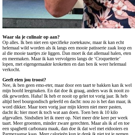
Waar sla je culinair op aan?
Op alles. Ik ben niet een specifieke zoetekauw, maar ik kan echt
helemaal wild worden als ik langs een mooie patisserie zaak loop en
al die mooie taartjes zie liggen. Dan moet ik dat allemaal halen, eten
en meemaken. Maar ik kan vervolgens langs de ‘Croquetterie’
lopen, met eigengemaakte kroketten en dan ben ik weer helemaal
verkocht.
Geeft eten jou troost?
Nee, ik ben geen emo-eter, maar door een taart te bakken kan ik wel
mijn hoofd leegmaken. En dat doe ik graag, anders was ik nooit zo
dik geworden. Haha! Ik heb er nooit op gelet tot vorig jaar. Ik heb
altijd heel bourgondisch geleefd en dacht: nou zo is het dan maar, ik
word dikker. Maar toen vorig jaar mijn kleren niet meer pasten,
dacht ik: hier moet ik toch wat aan doen. Toen ben ik 10 kilo
afgevallen. Sindsdien let ik meer op. Niet meer drie keer per week
taart. Meer groenten, minder zware gerechten. Maar als ik af en toe
een spaghetti carbonara maak, dan doe ik dat wel met eidooiers en
Parmezaanse kaas. Meer calorieën kun je denk ik niet tot je nemen,