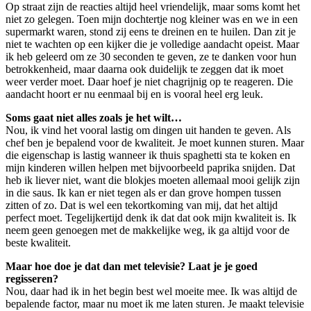
Op straat zijn de reacties altijd heel vriendelijk, maar soms komt het
niet zo gelegen. Toen mijn dochtertje nog kleiner was en we in een
supermarkt waren, stond zij eens te dreinen en te huilen. Dan zit je
niet te wachten op een kijker die je volledige aandacht opeist. Maar
ik heb geleerd om ze 30 seconden te geven, ze te danken voor hun
betrokkenheid, maar daarna ook duidelijk te zeggen dat ik moet
weer verder moet. Daar hoef je niet chagrijnig op te reageren. Die
aandacht hoort er nu eenmaal bij en is vooral heel erg leuk.
Soms gaat niet alles zoals je het wilt…
Nou, ik vind het vooral lastig om dingen uit handen te geven. Als
chef ben je bepalend voor de kwaliteit. Je moet kunnen sturen. Maar
die eigenschap is lastig wanneer ik thuis spaghetti sta te koken en
mijn kinderen willen helpen met bijvoorbeeld paprika snijden. Dat
heb ik liever niet, want die blokjes moeten allemaal mooi gelijk zijn
in die saus. Ik kan er niet tegen als er dan grove hompen tussen
zitten of zo. Dat is wel een tekortkoming van mij, dat het altijd
perfect moet. Tegelijkertijd denk ik dat dat ook mijn kwaliteit is. Ik
neem geen genoegen met de makkelijke weg, ik ga altijd voor de
beste kwaliteit.
Maar hoe doe je dat dan met televisie? Laat je je goed
regisseren?
Nou, daar had ik in het begin best wel moeite mee. Ik was altijd de
bepalende factor, maar nu moet ik me laten sturen. Je maakt televisie