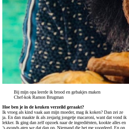
Bij mijn opa leerde ik brood en gebakjes maken
Chef-kok Ramon Brugman
Hoe ben je in de keuken verzeild geraakt?
Ik vroeg als kind vaak aan mijn moeder, mag ik koken? Dan zei ze
ja. En dan maakte ik als zesjarig jongetje macaroni, want dat vond ik
lekker. Ik ging dan zelf opzoek naar de ingrediënten, kookte alles en
’s avonds aten we dat dan op. Niemand die het me voordeed. En op