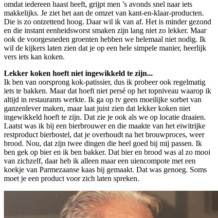
omdat iedereen haast heeft, grijpt men ’s avonds snel naar iets
makkelijks. Je ziet het aan de omzet van kant-en-klaar-producten.
Die is zo ontzettend hoog. Daar wil ik van af. Het is minder gezond
en die instant eenheidsworst smaken zijn lang niet zo lekker. Maar
ook de voorgesneden groenten hebben we helemaal niet nodig. Ik
wil de kijkers laten zien dat je op een hele simpele manier, heerlijk
vers iets kan koken.
Lekker koken hoeft niet ingewikkeld te zijn...
Ik ben van oorsprong kok-patissier, dus ik probeer ook regelmatig
iets te bakken. Maar dat hoeft niet persé op het topniveau waarop ik
altijd in restaurants werkte. Ik ga op tv geen moeilijke sorbet van
ganzenlever maken, maar laat juist zien dat lekker koken niet
ingewikkeld hoeft te zijn. Dat zie je ook als we op locatie draaien.
Laatst was ik bij een bierbrouwer en die maakte van het eiwitrijke
restproduct bierbostel, dat je overhoudt na het brouwproces, weer
brood. Nou, dat zijn twee dingen die heel goed bij mij passen. Ik
ben gek op bier en ik ben bakker. Dat bier en brood was al zo mooi
van zichzelf, daar heb ik alleen maar een uiencompote met een
koekje van Parmezaanse kaas bij gemaakt. Dat was genoeg. Soms
moet je een product voor zich laten spreken.