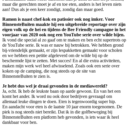
maar die gerechten moet je af en toe eten, anders is het leven niets
aan! Dus als je een keer zondigt, zondig dan maar goed.
Ramon is naast chef-kok en patissier ook nog imker. Voor
BinnensteBuiten maakte hij een uitgebreide reportage over zijn
eigen volk op de hei en tijdens de Bee Friendly campagne in het
voorjaar van 2020 ook nog een YouTube serie over wilde bijen.
Ik vond die special al zo gaaf om te maken en ben echt supertrots op
de YouTube serie. Ik was er nauw bij betrokken. We hebben grond
bij-vriendelijk gemaakt, er zijn lespakketten gemaakt voor scholen
en we hebben een petitie afgeleverd om de wilde bij op de
beschermde lijst te zetten. Met succes! En al die extra activiteiten,
maken mijn werk wel heel afwisselend. Zoals ook een serie over
koken op de camping, die nog steeds op de site van
BinnensteBuiten te zien is.
Je hebt dus wel je draai gevonden in de mediawereld?
Ja, echt. Ik heb de leukste baan op aarde gewoon. En van het een
komt het ander. Ik word nu ook door bedrijven gevraagd om
allemaal leuke dingen te doen. Eten is tegenwoordig super hip.
En aandacht voor eten is de laatste 10 jaar enorm toegenomen. De
piek is nog steeds niet bereikt. Dat ik in die golfbeweging bij
BinnensteBuiten een platform heb gevonden, is iets waar ik heel
dankbaar voor ben.