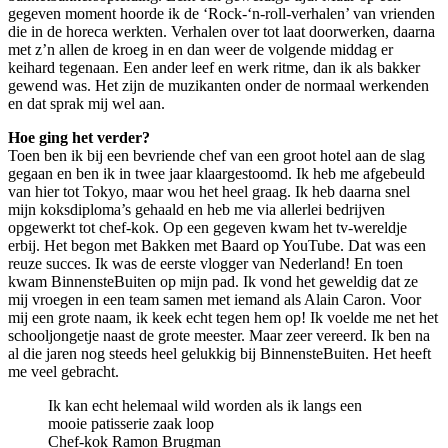
gegeven moment hoorde ik de ‘Rock-‘n-roll-verhalen’ van vrienden
die in de horeca werkten. Verhalen over tot laat doorwerken, daarna
met z’n allen de kroeg in en dan weer de volgende middag er
keihard tegenaan. Een ander leef en werk ritme, dan ik als bakker
gewend was. Het zijn de muzikanten onder de normaal werkenden
en dat sprak mij wel aan.
Hoe ging het verder?
Toen ben ik bij een bevriende chef van een groot hotel aan de slag
gegaan en ben ik in twee jaar klaargestoomd. Ik heb me afgebeuld
van hier tot Tokyo, maar wou het heel graag. Ik heb daarna snel
mijn koksdiploma’s gehaald en heb me via allerlei bedrijven
opgewerkt tot chef-kok. Op een gegeven kwam het tv-wereldje
erbij. Het begon met Bakken met Baard op YouTube. Dat was een
reuze succes. Ik was de eerste vlogger van Nederland! En toen
kwam BinnensteBuiten op mijn pad. Ik vond het geweldig dat ze
mij vroegen in een team samen met iemand als Alain Caron. Voor
mij een grote naam, ik keek echt tegen hem op! Ik voelde me net het
schooljongetje naast de grote meester. Maar zeer vereerd. Ik ben na
al die jaren nog steeds heel gelukkig bij BinnensteBuiten. Het heeft
me veel gebracht.
Ik kan echt helemaal wild worden als ik langs een
mooie patisserie zaak loop
Chef-kok Ramon Brugman