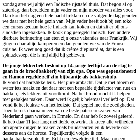
zondag aten wij altijd een Indische rijsttafel thuis. Dat begon al op
zaterdag, dan bereidden mijn vader en mijn moeder van alles voor.
Dan kon het nog een hele nacht trekken en de volgende dag genoten
we daar met het hele gezin van. Mijn vader heeft ooit bij een toko
een cursus gedaan hoe je Indisch kan koken en dat zit er bij ons
sindsdien ingebakken. Ik kook nog geregeld Indisch. Een andere
dierbare herinnering aan eten zijn onze vakanties naar Frankrijk. Wij
gingen daar altijd kamperen en dan genoten we van de Franse
cuisine. Ik weet nog goed dat ik crème d’epinard
at, dat is een
spinaziesoep, die is mij altijd bij gebleven.
De jonge lekkerbek besloot op 14-jarige leeftijd aan de slag te
gaan in de broodbakkerij van zijn opa. Opa was gepensioneerd
en Ramon regelde zelf zijn bijbaantje als bakkershulp.
Ik vond dat hartstikke leuk. Het pure ambacht. Dat je met bloem en
water iets maakt en dat daar met een bepaalde tijdsfactor van rust en
bakken, iets lekkers uit voortkomt. Na het brood mocht ik helpen
met gebakjes maken. Daar werd ik gelijk helemaal verliefd op. Dat
vond ik het leukste van het leukste. Dat gepiel met die zoetigheden.
Toen ben ik daarna in een van de beste patisserie-zaken van
Nederland gaan werken, in Ermelo. En daar heb ik zoveel geleerd.
Ik heb daar 11 jaar lang met liefde
gewerkt. Ik kreeg alle vrijheden
om aparte dingen te maken zoals bruidstaarten en ik leverde ook
desserts aan de horeca. Tegelijkertijd volgde ik een
banketbakkersopleiding. Echt een geweldige tijd. Maar op een