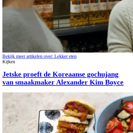
Bekijk meer artikelen over:
Lekker eten
Kijken
Jetske proeft de Koreaanse gochujang
van smaakmaker Alexander Kim Boyce