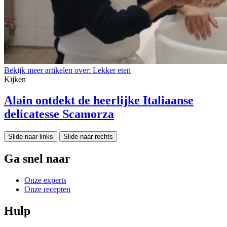
Bekijk meer artikelen over:
Lekker eten
Kijken
Alain ontdekt de heerlijke Italiaanse
delicatesse Scamorza
Slide naar links
Slide naar rechts
Ga snel naar
Onze experts
Onze recepten
Hulp