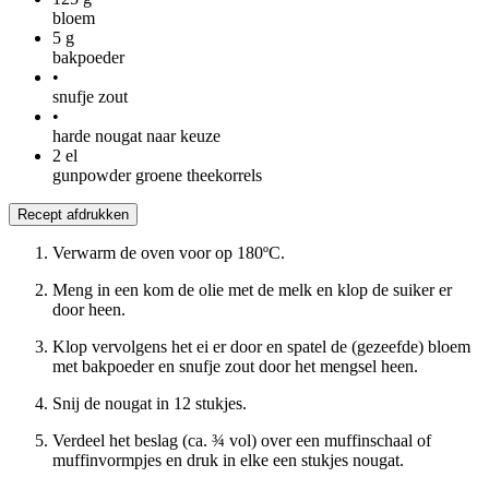
bloem
5
g
bakpoeder
•
snufje zout
•
harde nougat naar keuze
2
el
gunpowder groene theekorrels
Recept afdrukken
Verwarm de oven voor op 180ºC.
Meng in een kom de olie met de melk en klop de suiker er
door heen.
Klop vervolgens het ei er door en spatel de (gezeefde) bloem
met bakpoeder en snufje zout door het mengsel heen.
Snij de nougat in 12 stukjes.
Verdeel het beslag (ca. ¾ vol) over een muffinschaal of
muffinvormpjes en druk in elke een stukjes nougat.