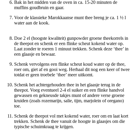
Bak in het midden van de oven in ca. 15-20 minuten de
muffins goudbruin en gaar.
Voor de klassieke Marokkaanse munt thee breng je ca. 1 ½ l
water aan de kook.
Doe 2 el (hoogste kwaliteit) gunpowder groene theekorrels in
de theepot en schenk er een flinke scheut kokend water op.
Laat zonder te roeren 1 minuut trekken. Schenk deze ‘thee’ in
een glaasje en bewaar.
Schenk vervolgens een flinke scheut koud water op de thee,
roer om, giet af en gooi weg. Herhaal dit nog een keer of twee
totdat er geen troebele ‘thee’ meer uitkomt.
Schenk het achtergehouden thee in het glaasje terug in de
theepot. Voeg eventueel 2-4 el suiker en een flinke handvol
gewassen en gekneusde takjes munt of andere verse groene
kruiden (zoals rozemarijn, salie, tijm, marjolein of oregano)
toe.
Schenk de theepot vol met kokend water, roer om en laat kort
trekken. Schenk de thee vanuit de hoogte in glaasjes om die
typische schuimkraag te krijgen.