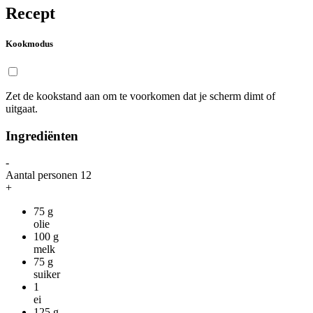
Recept
Kookmodus
Zet de kookstand aan om te voorkomen dat je scherm dimt of
uitgaat.
Ingrediënten
-
Aantal personen
12
+
75
g
olie
100
g
melk
75
g
suiker
1
ei
125
g