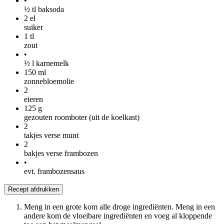
•
½ tl baksoda
2
el
suiker
1
tl
zout
•
½ l karnemelk
150
ml
zonnebloemolie
2
eieren
125
g
gezouten roomboter (uit de koelkast)
2
takjes verse munt
2
bakjes verse frambozen
•
evt. frambozensaus
Recept afdrukken
Meng in een grote kom alle droge ingrediënten. Meng in een
andere kom de vloeibare ingrediënten en voeg al kloppende