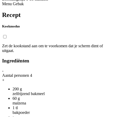
Menu
Gebak
Recept
Kookmodus
Zet de kookstand aan om te voorkomen dat je scherm dimt of
uitgaat.
Ingrediënten
-
Aantal personen
4
+
200
g
zelfrijzend bakmeel
60
g
maïzena
1
tl
bakpoeder