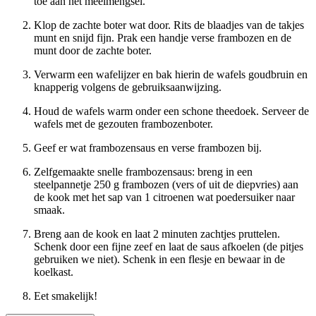
toe aan het meelmengsel.
Klop de zachte boter wat door. Rits de blaadjes van de takjes
munt en snijd fijn. Prak een handje verse frambozen en de
munt door de zachte boter.
Verwarm een wafelijzer en bak hierin de wafels goudbruin en
knapperig volgens de gebruiksaanwijzing.
Houd de wafels warm onder een schone theedoek. Serveer de
wafels met de gezouten frambozenboter.
Geef er wat frambozensaus en verse frambozen bij.
Zelfgemaakte snelle frambozensaus: breng in een
steelpannetje 250 g frambozen (vers of uit de diepvries) aan
de kook met het sap van 1 citroenen wat poedersuiker naar
smaak.
Breng aan de kook en laat 2 minuten zachtjes pruttelen.
Schenk door een fijne zeef en laat de saus afkoelen (de pitjes
gebruiken we niet). Schenk in een flesje en bewaar in de
koelkast.
Eet smakelijk!