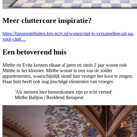
Meer cluttercore inspiratie?
https://binnenstebuiten.kro-ncrv.nl/wonen/stal-je-verzameling-uit-ga-
voor-clutt…
Een betoverend huis
Mirthe en Evita kennen elkaar al jaren en sinds 2 jaar woont ook
Mirthe in het klooster. Mirthe woont in een van de zolder
appartementen, waarschijnlijk stond hier vroeger het koor te zingen.
Haar huis heeft ook nog prachtige elementen van vroeger.
'Als mensen hier binnenkomen zijn ze echt verrast'
Mirthe Balijon | Beeldend therapeut