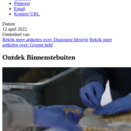
Pinterest
Email
Kopieer URL
Datum
12 april 2022
Onderdeel van
Bekijk meer artikelen over:
Duurzame lifestyle
Bekijk meer
artikelen over:
Groene held
Ontdek Binnenstebuiten