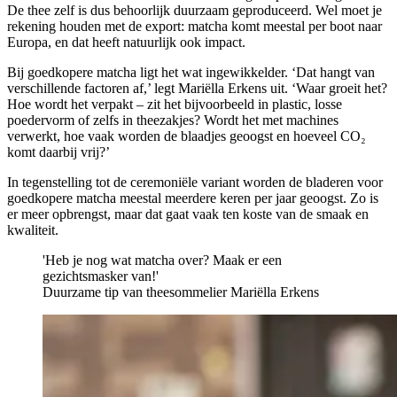
De thee zelf is dus behoorlijk duurzaam geproduceerd. Wel moet je
rekening houden met de export: matcha komt meestal per boot naar
Europa, en dat heeft natuurlijk ook impact.
Bij goedkopere matcha ligt het wat ingewikkelder. ‘Dat hangt van
verschillende factoren af,’ legt Mariëlla Erkens uit. ‘Waar groeit het?
Hoe wordt het verpakt – zit het bijvoorbeeld in plastic, losse
poedervorm of zelfs in theezakjes? Wordt het met machines
verwerkt, hoe vaak worden de blaadjes geoogst en hoeveel CO₂
komt daarbij vrij?’
In tegenstelling tot de ceremoniële variant worden de bladeren voor
goedkopere matcha meestal meerdere keren per jaar geoogst. Zo is
er meer opbrengst, maar dat gaat vaak ten koste van de smaak en
kwaliteit.
'Heb je nog wat matcha over? Maak er een
gezichtsmasker van!'
Duurzame tip van theesommelier Mariëlla Erkens