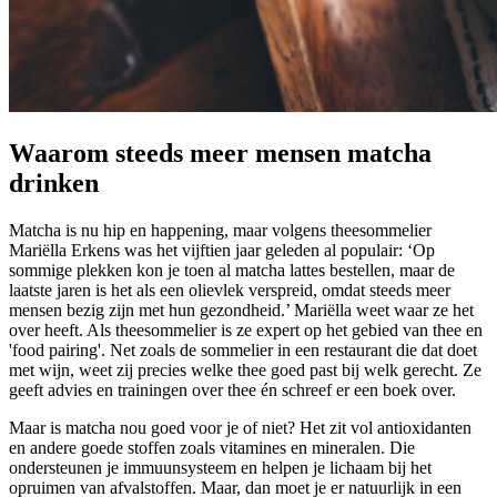
Waarom steeds meer mensen matcha
drinken
Matcha is nu hip en happening, maar volgens theesommelier
Mariëlla Erkens was het vijftien jaar geleden al populair: ‘Op
sommige plekken kon je toen al matcha lattes bestellen, maar de
laatste jaren is het als een olievlek verspreid, omdat steeds meer
mensen bezig zijn met hun gezondheid.’ Mariëlla weet waar ze het
over heeft. Als theesommelier is ze expert op het gebied van thee en
'food pairing'. Net zoals de sommelier in een restaurant die dat doet
met wijn, weet zij precies welke thee goed past bij welk gerecht. Ze
geeft advies en trainingen over thee én schreef er een boek over.
Maar is matcha nou goed voor je of niet? Het zit vol antioxidanten
en andere goede stoffen zoals vitamines en mineralen. Die
ondersteunen je immuunsysteem en helpen je lichaam bij het
opruimen van afvalstoffen. Maar, dan moet je er natuurlijk in een