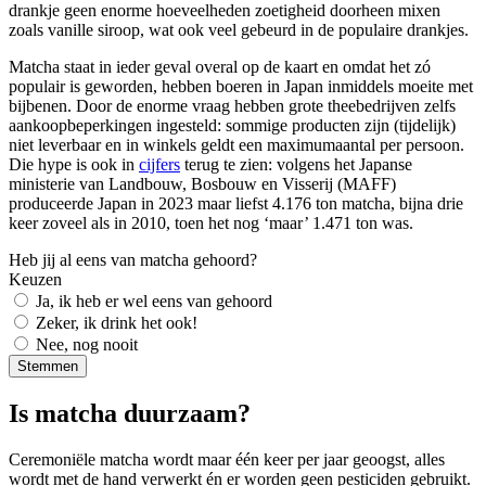
drankje geen enorme hoeveelheden zoetigheid doorheen mixen
zoals vanille siroop, wat ook veel gebeurd in de populaire drankjes.
Matcha staat in ieder geval overal op de kaart en omdat het zó
populair is geworden, hebben boeren in Japan inmiddels moeite met
bijbenen. Door de enorme vraag hebben grote theebedrijven zelfs
aankoopbeperkingen ingesteld: sommige producten zijn (tijdelijk)
niet leverbaar en in winkels geldt een maximumaantal per persoon.
Die hype is ook in
cijfers
terug te zien: volgens het Japanse
ministerie van Landbouw, Bosbouw en Visserij (MAFF)
produceerde Japan in 2023 maar liefst 4.176 ton matcha, bijna drie
keer zoveel als in 2010, toen het nog ‘maar’ 1.471 ton was.
Heb jij al eens van matcha gehoord?
Keuzen
Ja, ik heb er wel eens van gehoord
Zeker, ik drink het ook!
Nee, nog nooit
Is matcha duurzaam?
Ceremoniële matcha wordt maar één keer per jaar geoogst, alles
wordt met de hand verwerkt én er worden geen pesticiden gebruikt.