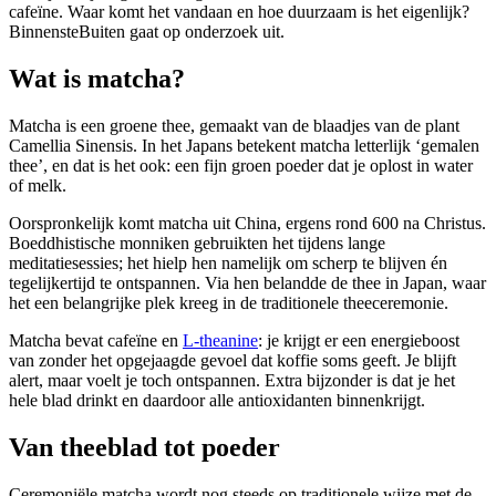
cafeïne. Waar komt het vandaan en hoe duurzaam is het eigenlijk?
BinnensteBuiten gaat op onderzoek uit.
Wat is matcha?
Matcha is een groene thee, gemaakt van de blaadjes van de plant
Camellia Sinensis. In het Japans betekent matcha letterlijk ‘gemalen
thee’, en dat is het ook: een fijn groen poeder dat je oplost in water
of melk.
Oorspronkelijk komt matcha uit China, ergens rond 600 na Christus.
Boeddhistische monniken gebruikten het tijdens lange
meditatiesessies; het hielp hen namelijk om scherp te blijven én
tegelijkertijd te ontspannen. Via hen belandde de thee in Japan, waar
het een belangrijke plek kreeg in de traditionele theeceremonie.
Matcha bevat cafeïne en
L-theanine
: je krijgt er een energieboost
van zonder het opgejaagde gevoel dat koffie soms geeft. Je blijft
alert, maar voelt je toch ontspannen. Extra bijzonder is dat je het
hele blad drinkt en daardoor alle antioxidanten binnenkrijgt.
Van theeblad tot poeder
Ceremoniële matcha wordt nog steeds op traditionele wijze met de