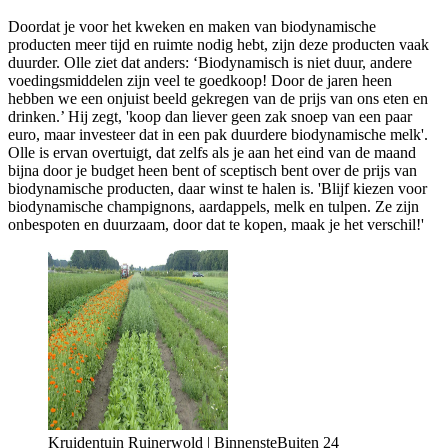
Doordat je voor het kweken en maken van biodynamische
producten meer tijd en ruimte nodig hebt, zijn deze producten vaak
duurder. Olle ziet dat anders: ‘Biodynamisch is niet duur, andere
voedingsmiddelen zijn veel te goedkoop! Door de jaren heen
hebben we een onjuist beeld gekregen van de prijs van ons eten en
drinken.’ Hij zegt, 'koop dan liever geen zak snoep van een paar
euro, maar investeer dat in een pak duurdere biodynamische melk'.
Olle is ervan overtuigt, dat zelfs als je aan het eind van de maand
bijna door je budget heen bent of sceptisch bent over de prijs van
biodynamische producten, daar winst te halen is. 'Blijf kiezen voor
biodynamische champignons, aardappels, melk en tulpen. Ze zijn
onbespoten en duurzaam, door dat te kopen, maak je het verschil!'
Kruidentuin Ruinerwold | BinnensteBuiten 24