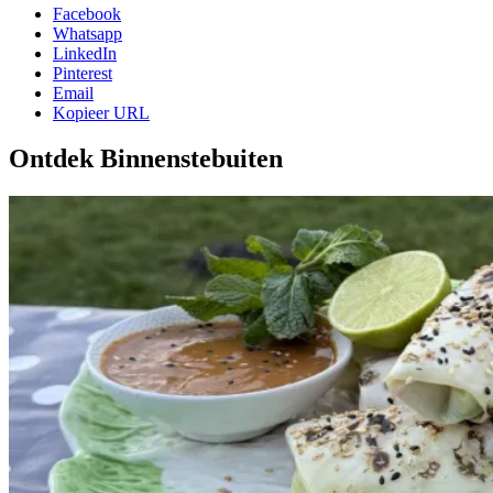
Facebook
Whatsapp
LinkedIn
Pinterest
Email
Kopieer URL
Ontdek Binnenstebuiten