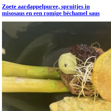
Zoete aardappelpuree, spruitjes in
misosaus en een romige béchamel saus