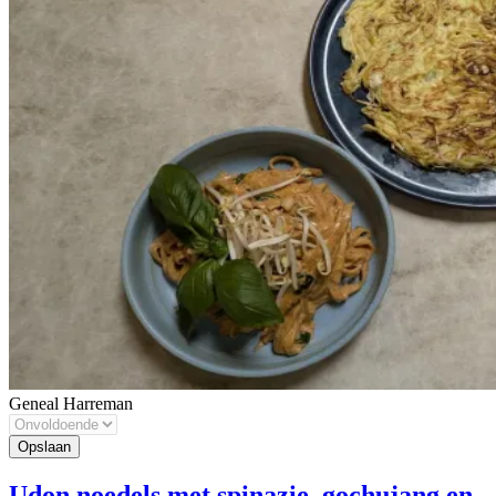
Geneal Harreman
Udon noedels met spinazie, gochujang en