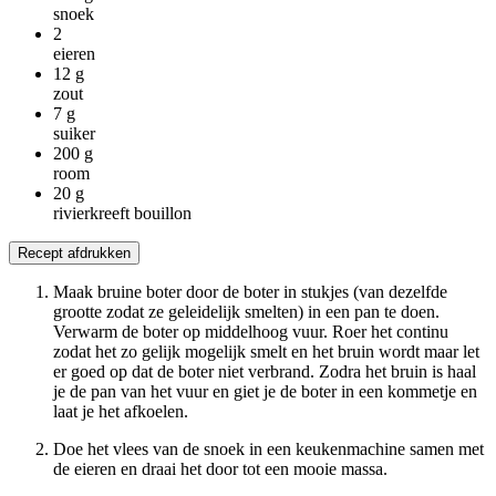
snoek
2
eieren
12
g
zout
7
g
suiker
200
g
room
20
g
rivierkreeft bouillon
Recept afdrukken
Maak bruine boter door de boter in stukjes (van dezelfde
grootte zodat ze geleidelijk smelten) in een pan te doen.
Verwarm de boter op middelhoog vuur. Roer het continu
zodat het zo gelijk mogelijk smelt en het bruin wordt maar let
er goed op dat de boter niet verbrand. Zodra het bruin is haal
je de pan van het vuur en giet je de boter in een kommetje en
laat je het afkoelen.
Doe het vlees van de snoek in een keukenmachine samen met
de eieren en draai het door tot een mooie massa.