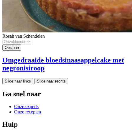
Rosah van Schendelen
Omgedraaide bloedsinaasappelcake met
negronisiroop
Slide naar links
Slide naar rechts
Ga snel naar
Onze experts
Onze recepten
Hulp