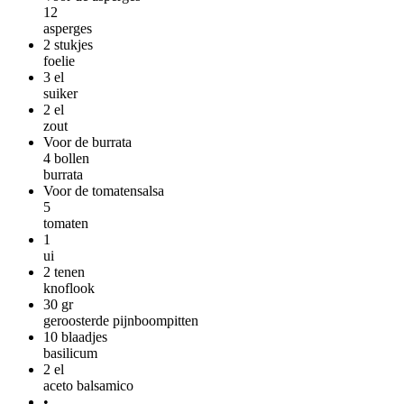
12
asperges
2
stukjes
foelie
3
el
suiker
2
el
zout
Voor de burrata
4
bollen
burrata
Voor de tomatensalsa
5
tomaten
1
ui
2
tenen
knoflook
30
gr
geroosterde pijnboompitten
10
blaadjes
basilicum
2
el
aceto balsamico
•