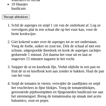
10
blaasjes
basilicum
Recept afdrukken
Schil de asperges en snijd 1 cm van de onderkant af. Leg ze
vervolgens plat in een schaal die op het vuur kan, voor de
beste kookwijze.
Giet kokend water over de asperges tot ze net onderstaan.
Voeg de foelie, suiker en zout toe. Dek de schaal af met een
schone, uitgespoelde theedoek en kook de asperges zachtjes
gedurende 1 minuut. Zet daarna het vuur uit en laat ze
ongeveer 15 minuten nagaren in het vocht.
Snipper de ui en knoflook fijn. Verhit olijfolie in een pan en
fruit de ui en knoflook kort aan zonder te bakken. Haal de pan
van het vuur.
Snijd de tomaten in vieren, verwijder de zaadlijsten en snijd
het vruchtvlees in fijne blokjes. Voeg de tomatenblokjes,
geroosterde pijnboompitten en fijngesneden basilicum toe aan
het uienmengsel. Breng de tomatensalsa op smaak met aceto
balsamico, zout en peper.