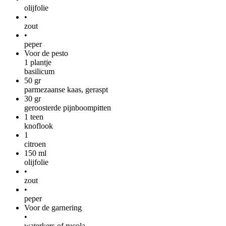
olijfolie
•
zout
•
peper
Voor de pesto
1
plantje
basilicum
50
gr
parmezaanse kaas, geraspt
30
gr
geroosterde pijnboompitten
1
teen
knoflook
1
citroen
150
ml
olijfolie
•
zout
•
peper
Voor de garnering
•
waterkers of rucola