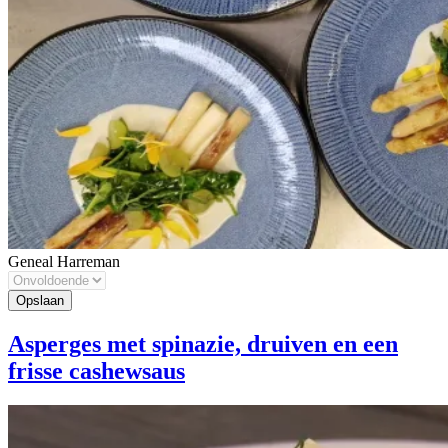
Geneal Harreman
Asperges met spinazie, druiven en een
frisse cashewsaus