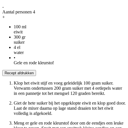
-
Aantal personen
4
+
100
ml
eiwit
300
gr
suiker
4
el
water
•
Gele en rode kleurstof
Recept afdrukken
Klop het eiwit stijf en voeg geleidelijk 100 gram suiker.
Verwarm ondertussen 200 gram suiker met 4 eetlepels water
in een pannetje tot het mengsel 120 graden bereikt.
Giet de hete suiker bij het opgeklopte eiwit en klop goed door.
Laat de mixer daarna op lage stand draaien tot het eiwit
volledig is afgekoeld.
Meng er gele en rode kleurstof door om de eendjes een leuke