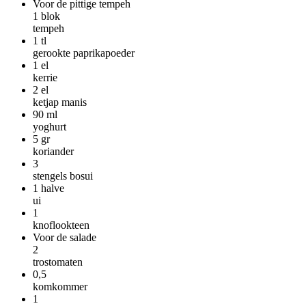
Voor de pittige tempeh
1
blok
tempeh
1
tl
gerookte paprikapoeder
1
el
kerrie
2
el
ketjap manis
90
ml
yoghurt
5
gr
koriander
3
stengels bosui
1
halve
ui
1
knoflookteen
Voor de salade
2
trostomaten
0,5
komkommer
1