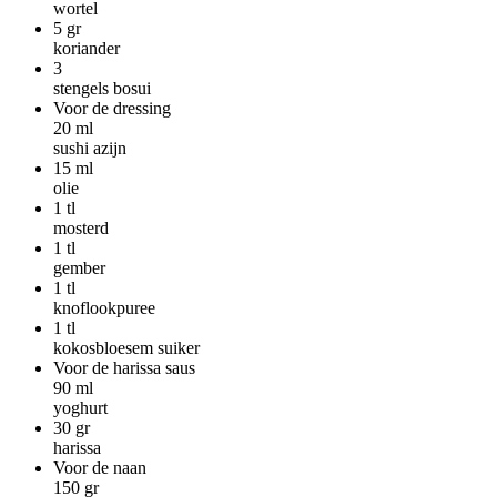
wortel
5
gr
koriander
3
stengels bosui
Voor de dressing
20
ml
sushi azijn
15
ml
olie
1
tl
mosterd
1
tl
gember
1
tl
knoflookpuree
1
tl
kokosbloesem suiker
Voor de harissa saus
90
ml
yoghurt
30
gr
harissa
Voor de naan
150
gr