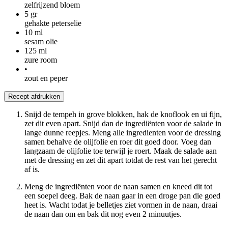
zelfrijzend bloem
5
gr
gehakte peterselie
10
ml
sesam olie
125
ml
zure room
•
zout en peper
Recept afdrukken
Snijd de tempeh in grove blokken, hak de knoflook en ui fijn,
zet dit even apart. Snijd dan de ingrediënten voor de salade in
lange dunne reepjes. Meng alle ingredienten voor de dressing
samen behalve de olijfolie en roer dit goed door. Voeg dan
langzaam de olijfolie toe terwijl je roert. Maak de salade aan
met de dressing en zet dit apart totdat de rest van het gerecht
af is.
Meng de ingrediënten voor de naan samen en kneed dit tot
een soepel deeg. Bak de naan gaar in een droge pan die goed
heet is. Wacht todat je belletjes ziet vormen in de naan, draai
de naan dan om en bak dit nog even 2 minuutjes.