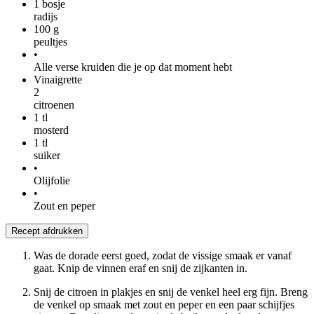
1
bosje
radijs
100
g
peultjes
•
Alle verse kruiden die je op dat moment hebt
Vinaigrette
2
citroenen
1
tl
mosterd
1
tl
suiker
•
Olijfolie
•
Zout en peper
Recept afdrukken
Was de dorade eerst goed, zodat de vissige smaak er vanaf
gaat. Knip de vinnen eraf en snij de zijkanten in.
Snij de citroen in plakjes en snij de venkel heel erg fijn. Breng
de venkel op smaak met zout en peper en een paar schijfjes