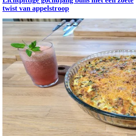
Lichtpittige gochujang buns met een zoete
twist van appelstroop