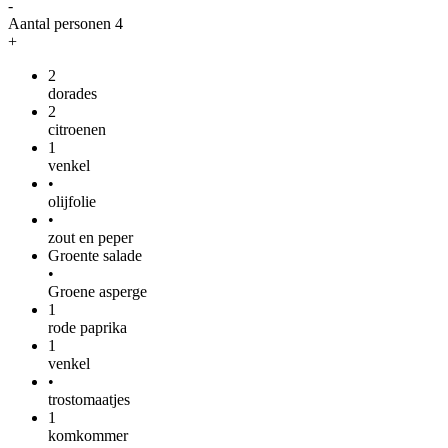
-
Aantal personen
4
+
2
dorades
2
citroenen
1
venkel
•
olijfolie
•
zout en peper
Groente salade
•
Groene asperge
1
rode paprika
1
venkel
•
trostomaatjes
1
komkommer