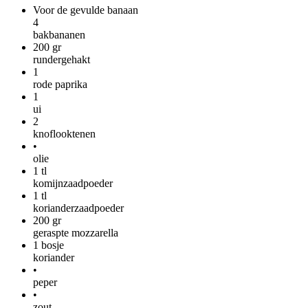
Voor de gevulde banaan
4
bakbananen
200
gr
rundergehakt
1
rode paprika
1
ui
2
knoflooktenen
•
olie
1
tl
komijnzaadpoeder
1
tl
korianderzaadpoeder
200
gr
geraspte mozzarella
1
bosje
koriander
•
peper
•
zout