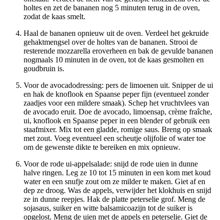
holtes en zet de bananen nog 5 minuten terug in de oven,
zodat de kaas smelt.
Haal de bananen opnieuw uit de oven. Verdeel het gekruide
gehaktmengsel over de holtes van de bananen. Strooi de
resterende mozzarella eroverheen en bak de gevulde bananen
nogmaals 10 minuten in de oven, tot de kaas gesmolten en
goudbruin is.
Voor de avocadodressing: pers de limoenen uit. Snipper de ui
en hak de knoflook en Spaanse peper fijn (eventueel zonder
zaadjes voor een mildere smaak). Schep het vruchtvlees van
de avocado eruit. Doe de avocado, limoensap, crème fraîche,
ui, knoflook en Spaanse peper in een blender of gebruik een
staafmixer. Mix tot een gladde, romige saus. Breng op smaak
met zout. Voeg eventueel een scheutje olijfolie of water toe
om de gewenste dikte te bereiken en mix opnieuw.
Voor de rode ui-appelsalade: snijd de rode uien in dunne
halve ringen. Leg ze 10 tot 15 minuten in een kom met koud
water en een snufje zout om ze milder te maken. Giet af en
dep ze droog. Was de appels, verwijder het klokhuis en snijd
ze in dunne reepjes. Hak de platte peterselie grof. Meng de
sojasaus, suiker en witte balsamicoazijn tot de suiker is
opgelost. Meng de uien met de appels en peterselie. Giet de