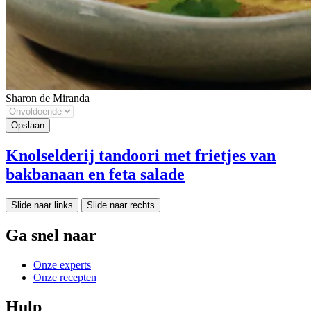
Sharon de Miranda
Knolselderij tandoori met frietjes van
bakbanaan en feta salade
Slide naar links
Slide naar rechts
Ga snel naar
Onze experts
Onze recepten
Hulp