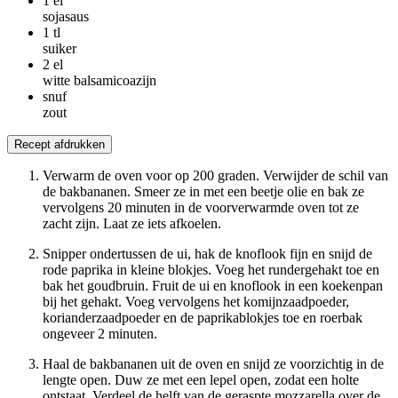
1
el
sojasaus
1
tl
suiker
2
el
witte balsamicoazijn
snuf
zout
Recept afdrukken
Verwarm de oven voor op 200 graden. Verwijder de schil van
de bakbananen. Smeer ze in met een beetje olie en bak ze
vervolgens 20 minuten in de voorverwarmde oven tot ze
zacht zijn. Laat ze iets afkoelen.
Snipper ondertussen de ui, hak de knoflook fijn en snijd de
rode paprika in kleine blokjes. Voeg het rundergehakt toe en
bak het goudbruin. Fruit de ui en knoflook in een koekenpan
bij het gehakt. Voeg vervolgens het komijnzaadpoeder,
korianderzaadpoeder en de paprikablokjes toe en roerbak
ongeveer 2 minuten.
Haal de bakbananen uit de oven en snijd ze voorzichtig in de
lengte open. Duw ze met een lepel open, zodat een holte
ontstaat. Verdeel de helft van de geraspte mozzarella over de