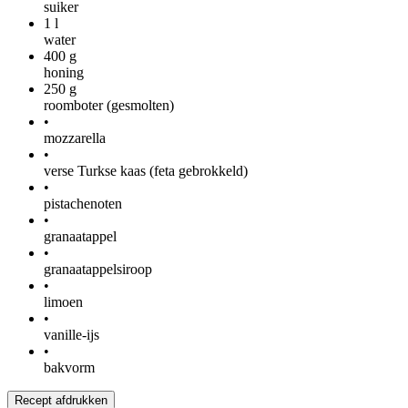
suiker
1
l
water
400
g
honing
250
g
roomboter (gesmolten)
•
mozzarella
•
verse Turkse kaas (feta gebrokkeld)
•
pistachenoten
•
granaatappel
•
granaatappelsiroop
•
limoen
•
vanille-ijs
•
bakvorm
Recept afdrukken