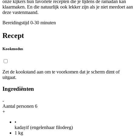
onze kijkers hun favoriete recepten die je tijdens de ramadan kan
klaarmaken. En die natuurlijk ook lekker zijn als je niet meedoet aan
deze vastenmaand.
Bereidingstijd
0-30 minuten
Recept
Kookmodus
Zet de kookstand aan om te voorkomen dat je scherm dimt of
uitgaat.
Ingrediënten
-
Aantal personen
6
+
•
kadayif (engelenhaar filodeeg)
1
kg