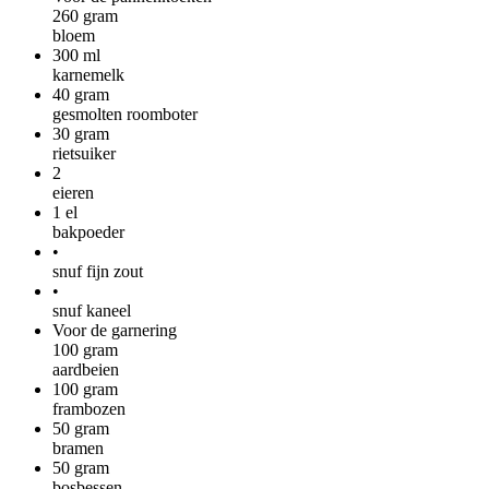
260
gram
bloem
300
ml
karnemelk
40
gram
gesmolten roomboter
30
gram
rietsuiker
2
eieren
1
el
bakpoeder
•
snuf fijn zout
•
snuf kaneel
Voor de garnering
100
gram
aardbeien
100
gram
frambozen
50
gram
bramen
50
gram
bosbessen