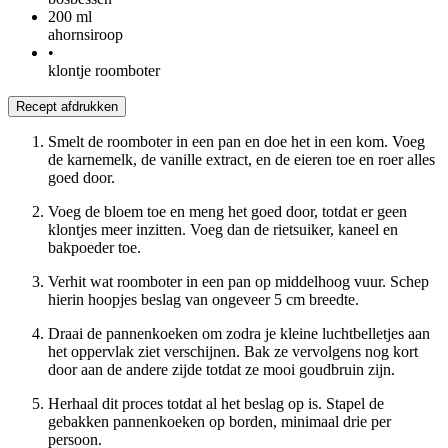
200
ml
ahornsirоор
•
klontje roomboter
Recept afdrukken
Smelt de roomboter in een pan en doe het in een kom. Voeg
de karnemelk, de vanille extract, en de eieren toe en roer alles
goed door.
Voeg de bloem toe en meng het goed door, totdat er geen
klontjes meer inzitten. Voeg dan de rietsuiker, kaneel en
bakpoeder toe.
Verhit wat roomboter in een pan op middelhoog vuur. Schep
hierin hoopjes beslag van ongeveer 5 cm breedte.
Draai de pannenkoeken om zodra je kleine luchtbelletjes aan
het oppervlak ziet verschijnen. Bak ze vervolgens nog kort
door aan de andere zijde totdat ze mooi goudbruin zijn.
Herhaal dit proces totdat al het beslag op is. Stapel de
gebakken pannenkoeken op borden, minimaal drie per
persoon.