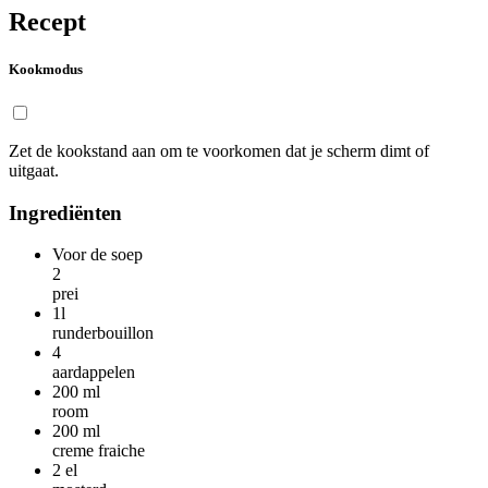
Recept
Kookmodus
Zet de kookstand aan om te voorkomen dat je scherm dimt of
uitgaat.
Ingrediënten
Voor de soep
2
prei
1l
runderbouillon
4
aardappelen
200
ml
room
200
ml
creme fraiche
2
el