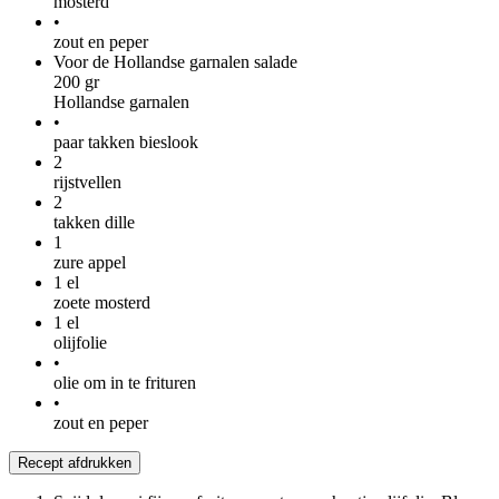
mosterd
•
zout en peper
Voor de Hollandse garnalen salade
200
gr
Hollandse garnalen
•
paar takken bieslook
2
rijstvellen
2
takken dille
1
zure appel
1
el
zoete mosterd
1
el
olijfolie
•
olie om in te frituren
•
zout en peper
Recept afdrukken