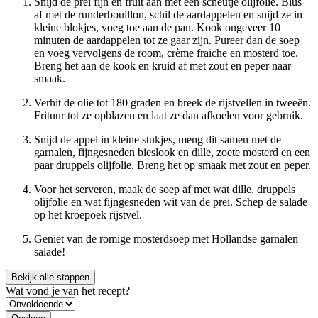
Snijd de prei fijn en fruit aan met een scheutje olijfolie. Blus
af met de runderbouillon, schil de aardappelen en snijd ze in
kleine blokjes, voeg toe aan de pan. Kook ongeveer 10
minuten de aardappelen tot ze gaar zijn. Pureer dan de soep
en voeg vervolgens de room, crème fraiche en mosterd toe.
Breng het aan de kook en kruid af met zout en peper naar
smaak.
Verhit de olie tot 180 graden en breek de rijstvellen in tweeën.
Frituur tot ze opblazen en laat ze dan afkoelen voor gebruik.
Snijd de appel in kleine stukjes, meng dit samen met de
garnalen, fijngesneden bieslook en dille, zoete mosterd en een
paar druppels olijfolie. Breng het op smaak met zout en peper.
Voor het serveren, maak de soep af met wat dille, druppels
olijfolie en wat fijngesneden wit van de prei. Schep de salade
op het kroepoek rijstvel.
Geniet van de romige mosterdsoep met Hollandse garnalen
salade!
Bekijk alle stappen
Wat vond je van het recept?