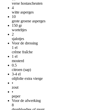
verse hostascheuten
4
witte asperges
10
grote groene asperges
150
gr
worteltjes
2
sjalotjes
Voor de dressing
1
el
crème fraîche
1
el
mosterd
0.5
citroen (sap)
3-4
el
olijfolie extra vierge
•
zout
•
peper
Voor de afwerking
8
dropblaadjes of munt