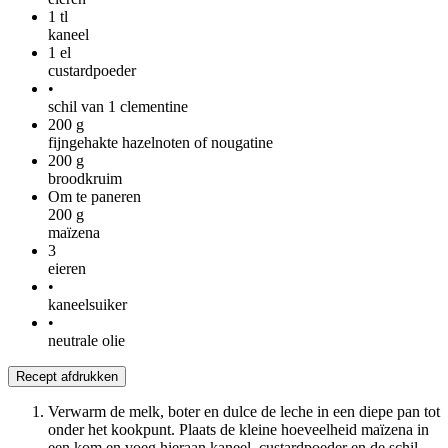
1
tl
kaneel
1
el
custardpoeder
•
schil van 1 clementine
200
g
fijngehakte hazelnoten of nougatine
200
g
broodkruim
Om te paneren
200
g
maïzena
3
eieren
•
kaneelsuiker
•
neutrale olie
Recept afdrukken
Verwarm de melk, boter en dulce de leche in een diepe pan tot
onder het kookpunt. Plaats de kleine hoeveelheid maïzena in
een kom en voeg hieraan kaneel, custardpoeder en de schil