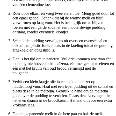
van één clementine toe.
Roer door elkaar en voeg twee eieren toe. Meng goed door tot
een egaal geheel. Schenk dit bij de warme melk en blijf
verwarmen op laag vuur. Het is belangrijk om te blijven
roeren met een garde zodat er een mooie stevige pudding
ontstaat, zonder eventuele klontjes.
Schenk de pudding vervolgens uit over een ovenschaal en
dek af met plastic folie. Plaats in de koeling totdat de pudding
afgekoeld en opgestijfd is.
Dan is het tijd om te paneren. Vul drie kommen waarvan één
met de grote hoeveelheid maïzena, één met geklutste eieren en
één met het kruim van oud brood vermengd met de
nougatine.
Verhit een klein laagje olie in een bakpan en zet op
middelhoog vuur. Haal met een lepel pudding uit de schaal en
plaats deze in de maïzena. Gebruik je hand om de maïzena
goed over de pudding te verdelen. Plaats deze vervolgens in
het ei en daarna in de broodkruim. Herhaal dit voor een extra
krokante laag.
Doe de gepaneerde melk in de hete pan en bak de melk