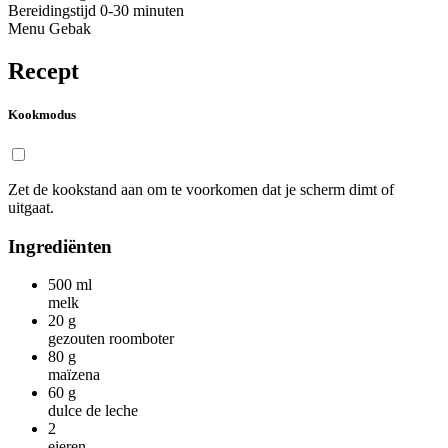
Bereidingstijd
0-30 minuten
Menu
Gebak
Recept
Kookmodus
Zet de kookstand aan om te voorkomen dat je scherm dimt of
uitgaat.
Ingrediënten
500
ml
melk
20
g
gezouten roomboter
80
g
maïzena
60
g
dulce de leche
2
eieren