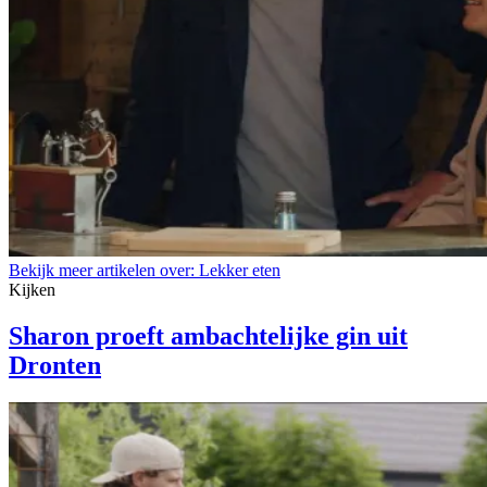
Bekijk meer artikelen over:
Lekker eten
Kijken
Sharon proeft ambachtelijke gin uit
Dronten