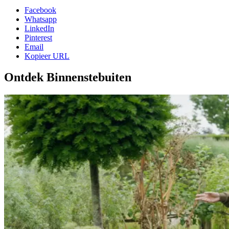
Facebook
Whatsapp
LinkedIn
Pinterest
Email
Kopieer URL
Ontdek Binnenstebuiten