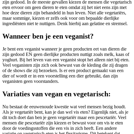
zijn gedood. In de meeste gevallen kiezen de mensen die vegetarisch
eten ervoor om geen dieren te eten omdat zij het niet eens zijn met
hoe deze dieren zijn behandeld in hun leven. Niet alle vegetariërs,
maar sommige, kiezen er zelfs ook voor om bepaalde dierlijke
ingrediënten niet te nuttigen. Denk hierbij aan gelatine en stremsel.
Wanneer ben je een veganist?
Je bent een veganist wanneer je geen producten eet van dieren die
zijn gedood EN geen dierlijke producten nuttigt zoals melk, kaas of
yoghurt. Bij het leven van een veganist stopt het alleen niet bij eten.
Veel veganisten zijn zich ook bewust van de kleding die zij dragen
of de shows die zij bezoeken. Is er een product gemaakt van een
dier of wordt er in een voorstelling een dier gebruikt, dan zijn
veganisten geen voorstanders.
Variaties van vegan en vegetarisch:
Nu bestaat de eeuwenoude kwestie wat veel mensen bezig houdt.
Als je vegetariër bent, kan je dan wel vis eten? Eigenlijk niet, als je
dit toch doet dan ben je geen vegetariër maar een pescetariër. Veel
mensen die pescetariër zijn kiezen er bewust voor om vis te eten
door de voedingsstoffen die een vis in zich heeft. Een andere
variatie op vegetarisch eten is het flexitarisme. Dit betekent dat