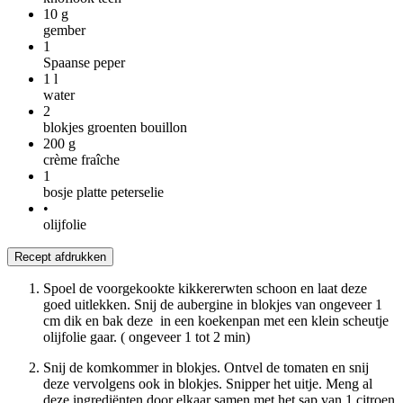
10
g
gember
1
Spaanse peper
1
l
water
2
blokjes groenten bouillon
200
g
crème fraîche
1
bosje platte peterselie
•
olijfolie
Recept afdrukken
Spoel de voorgekookte kikkererwten schoon en laat deze
goed uitlekken. Snij de aubergine in blokjes van ongeveer 1
cm dik en bak deze in een koekenpan met een klein scheutje
olijfolie gaar. ( ongeveer 1 tot 2 min)
Snij de komkommer in blokjes. Ontvel de tomaten en snij
deze vervolgens ook in blokjes. Snipper het uitje. Meng al
deze ingrediënten door elkaar samen met het sap van 1 citroen