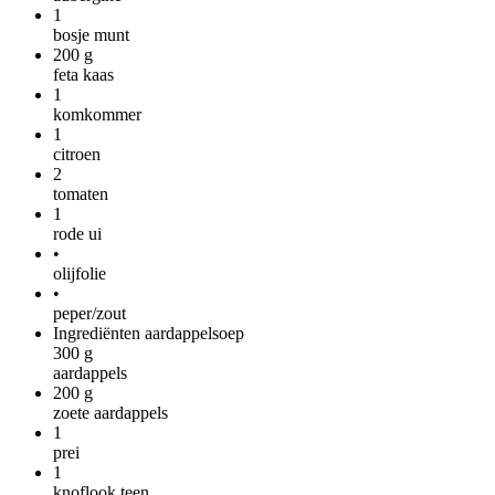
1
bosje munt
200
g
feta kaas
1
komkommer
1
citroen
2
tomaten
1
rode ui
•
olijfolie
•
peper/zout
Ingrediënten aardappelsoep
300
g
aardappels
200
g
zoete aardappels
1
prei
1
knoflook teen