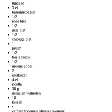
lijnzaad
3
el
balsamicoazijn
1/2
rode biet
1/2
gele biet
1/2
chiogga biet
1
pruim
1/2
bosje radijs
1/2
groene appel
2
abrikozen
4
el
ricotta
30
g
gemalen walnoten
10
kersen
•
eetbare bloemen (diverse kleuren)