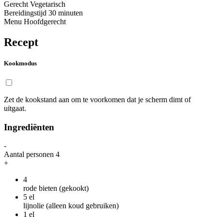
Gerecht
Vegetarisch
Bereidingstijd
30 minuten
Menu
Hoofdgerecht
Recept
Kookmodus
Zet de kookstand aan om te voorkomen dat je scherm dimt of
uitgaat.
Ingrediënten
-
Aantal personen
4
+
4
rode bieten (gekookt)
5
el
lijnolie (alleen koud gebruiken)
1
el