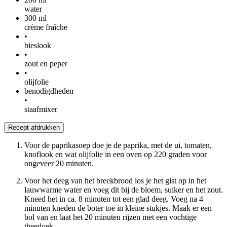
water
300
ml
crème fraîche
•
bieslook
•
zout en peper
•
olijfolie
benodigdheden
•
staafmixer
Recept afdrukken
Voor de paprikasoep doe je de paprika, met de ui, tomaten,
knoflook en wat olijfolie in een oven op 220 graden voor
ongeveer 20 minuten.
Voor het deeg van het breekbrood los je het gist op in het
lauwwarme water en voeg dit bij de bloem, suiker en het zout.
Kneed het in ca. 8 minuten tot een glad deeg. Voeg na 4
minuten kneden de boter toe in kleine stukjes. Maak er een
bol van en laat het 20 minuten rijzen met een vochtige
theedoek.