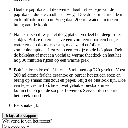
Haal de paprika’s uit de oven en haal het velletje van de
paprika en doe de zaadlijsten weg. Doe de paprika met de ui
en knolfook in de pan. Voeg daar 200 ml water aan toe en
breng aan de kook.
Na het rijzen duw je het deeg plat en verdeel het deeg in 18
stukjes. Bol ze op en haal ze een voor een door een beetje
water en dan door de sesam, maanzaad en/of de
zonnebloempitten. Leg ze in een rondje op de bakplaat. Dek
de bakplaat af met een vochtige warme theedoek en laat het
nog 30 minuten rijzen op een warme plek.
Bak het breekbrood af in ca. 15 minuten op 220 graden. Voeg
200 ml crème fraîche eraantoe en pureer het tot een soep en
breng op smaak met zout en peper. Snijd de bieslook fijn. Doe
een lepel crème fraîche en wat gehakte bieslook in een
kommetje en giet de soep er bovenop. Serveer de soep met
het breekbrood.
Eet smakelijk!
Bekijk alle stappen
Wat vond je van het recept?