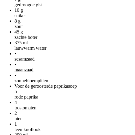
gedroogde gist
10
g
suiker
8
g
zout
45
g
zachte boter
375
ml
lauwwarm water
•
sesamzaad
•
maanzaad
•
zonnebloempitten
Voor de geroosterde paprikasoep
5
rode paprika
4
trostomaten
2
uien
1
teen knoflook
200
ml