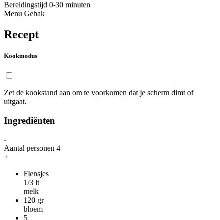
Bereidingstijd
0-30 minuten
Menu
Gebak
Recept
Kookmodus
Zet de kookstand aan om te voorkomen dat je scherm dimt of
uitgaat.
Ingrediënten
-
Aantal personen
4
+
Flensjes
1/3
lt
melk
120
gr
bloem
5