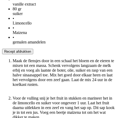
vanille extract
80
gr
suiker
•
Limoncello
•
Maizena
•
gemalen amandelen
Recept afdrukken
Maak de flensjes door in een schaal het bloem en de eieren te
mixen tot een massa. Schenk vervolgens langzaam de melk
erbij en voeg als laatste de boter, olie, suiker en rasp van een
halve sinaasappel toe. Mix het goed door elkaar heen en laat
het vervolgens door een zeef gaan. Laat de mix 24 uur in de
koelkast rusten.
Voor de vulling snij je het fruit in stukken en marineer het in
de limoncello en suiker voor ongeveer 1 uur. Laat het fruit
daarna uitlekken in een zeef en vang het sap op. Dit sap kook
je in tot een jus. Voeg een beetje maïzena tot om het wat
dikker te maken.