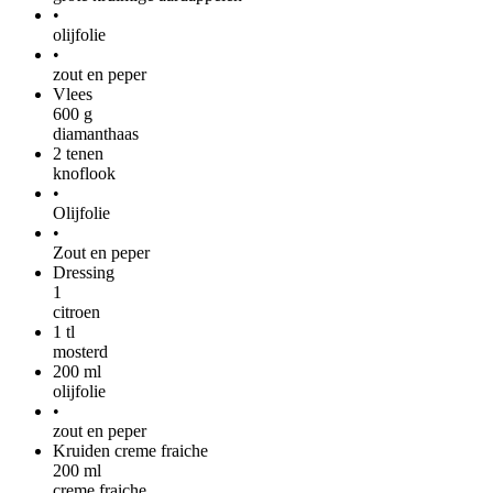
•
olijfolie
•
zout en peper
Vlees
600
g
diamanthaas
2
tenen
knoflook
•
Olijfolie
•
Zout en peper
Dressing
1
citroen
1
tl
mosterd
200
ml
olijfolie
•
zout en peper
Kruiden creme fraiche
200
ml
creme fraiche