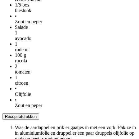
1/5
bos
bieslook
•
Zout en peper
Salade
1
avocado
1
rode ui
100
g
rucola
2
tomaten
1
citroen
•
Olijfolie
•
Zout en peper
Recept afdrukken
Was de aardappel en prik er gaatjes in met een vork. Pak ze in
in aluminiumfolie en druppel er een paar druppels olijfolie op
met een beetje zout en peper.