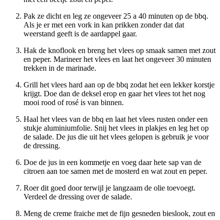
Pak ze dicht en leg ze ongeveer 25 a 40 minuten op de bbq.
Als je er met een vork in kan prikken zonder dat dat
weerstand geeft is de aardappel gaar.
Hak de knoflook en breng het vlees op smaak samen met zout
en peper. Marineer het vlees en laat het ongeveer 30 minuten
trekken in de marinade.
Grill het vlees hard aan op de bbq zodat het een lekker korstje
krijgt. Doe dan de deksel erop en gaar het vlees tot het nog
mooi rood of rosé is van binnen.
Haal het vlees van de bbq en laat het vlees rusten onder een
stukje aluminiumfolie. Snij het vlees in plakjes en leg het op
de salade. De jus die uit het vlees gelopen is gebruik je voor
de dressing.
Doe de jus in een kommetje en voeg daar hete sap van de
citroen aan toe samen met de mosterd en wat zout en peper.
Roer dit goed door terwijl je langzaam de olie toevoegt.
Verdeel de dressing over de salade.
Meng de creme fraiche met de fijn gesneden bieslook, zout en