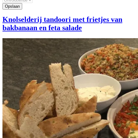
Knolselderij tandoori met frietjes van
bakbanaan en feta salade