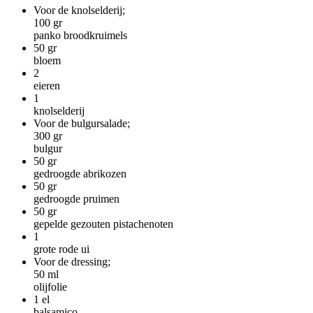
Voor de knolselderij;
100
gr
panko broodkruimels
50
gr
bloem
2
eieren
1
knolselderij
Voor de bulgursalade;
300
gr
bulgur
50
gr
gedroogde abrikozen
50
gr
gedroogde pruimen
50
gr
gepelde gezouten pistachenoten
1
grote rode ui
Voor de dressing;
50
ml
olijfolie
1
el
balsamico