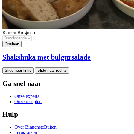
Ramon Brugman
Shakshuka met bulgursalade
Slide naar links
Slide naar rechts
Ga snel naar
Onze experts
Onze recepten
Hulp
Over BinnensteBuiten
Terugkijken