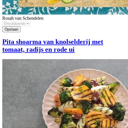
Rosah van Schendelen
Pita shoarma van knolselderij met
tomaat, radijs en rode ui