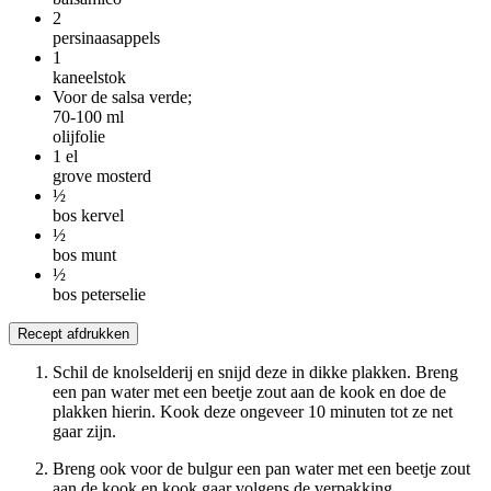
2
persinaasappels
1
kaneelstok
Voor de salsa verde;
70-100
ml
olijfolie
1
el
grove mosterd
½
bos kervel
½
bos munt
½
bos peterselie
Recept afdrukken
Schil de knolselderij en snijd deze in dikke plakken. Breng
een pan water met een beetje zout aan de kook en doe de
plakken hierin. Kook deze ongeveer 10 minuten tot ze net
gaar zijn.
Breng ook voor de bulgur een pan water met een beetje zout
aan de kook en kook gaar volgens de verpakking.