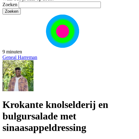
Zoeken
9 minuten
Geneal Harreman
Krokante knolselderij en
bulgursalade met
sinaasappeldressing