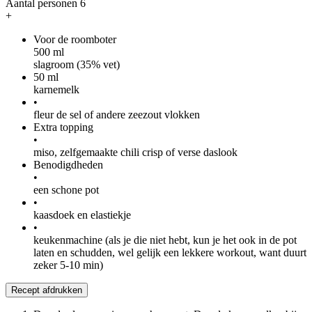
Aantal personen
6
+
Voor de roomboter
500
ml
slagroom (35% vet)
50
ml
karnemelk
•
fleur de sel of andere zeezout vlokken
Extra topping
•
miso, zelfgemaakte chili crisp of verse daslook
Benodigdheden
•
een schone pot
•
kaasdoek en elastiekje
•
keukenmachine (als je die niet hebt, kun je het ook in de pot
laten en schudden, wel gelijk een lekkere workout, want duurt
zeker 5-10 min)
Recept afdrukken