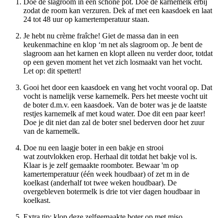
Doe de slagroom in een schone pot. Doe de karnemelk erbij
zodat de room kan verzuren. Dek af met een kaasdoek en laat
24 tot 48 uur op kamertemperatuur staan.
Je hebt nu crème fraîche! Giet de massa dan in een
keukenmachine en klop ‘m net als slagroom op. Je bent de
slagroom aan het karnen en klopt alleen nu verder door, totdat
op een geven moment het vet zich losmaakt van het vocht.
Let op: dit spettert!
Gooi het door een kaasdoek en vang het vocht vooral op. Dat
vocht is namelijk verse karnemelk. Pers het meeste vocht uit
de boter d.m.v. een kaasdoek. Van de boter was je de laatste
restjes karnemelk af met koud water. Doe dit een paar keer!
Doe je dit niet dan zal de boter snel bederven door het zuur
van de karnemelk.
Doe nu een laagje boter in een bakje en strooi
wat zoutvlokken erop. Herhaal dit totdat het bakje vol is.
Klaar is je zelf gemaakte roomboter. Bewaar 'm op
kamertemperatuur (één week houdbaar) of zet m in de
koelkast (anderhalf tot twee weken houdbaar). De
overgebleven botermelk is drie tot vier dagen houdbaar in
koelkast.
Extra tip: klop deze zelfgemaakte boter op met miso,