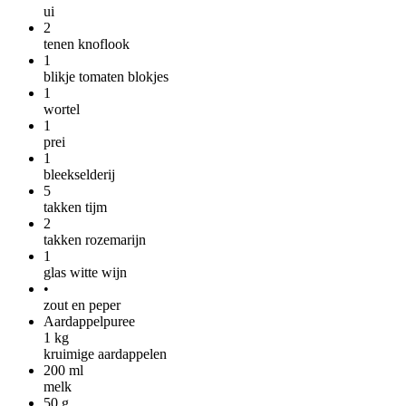
ui
2
tenen knoflook
1
blikje tomaten blokjes
1
wortel
1
prei
1
bleekselderij
5
takken tijm
2
takken rozemarijn
1
glas witte wijn
•
zout en peper
Aardappelpuree
1
kg
kruimige aardappelen
200
ml
melk
50
g