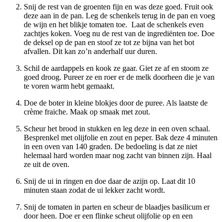
Snij de rest van de groenten fijn en was deze goed. Fruit ook
deze aan in de pan. Leg de schenkels terug in de pan en voeg
de wijn en het blikje tomaten toe. Laat de schenkels even
zachtjes koken. Voeg nu de rest van de ingrediënten toe. Doe
de deksel op de pan en stoof ze tot ze bijna van het bot
afvallen. Dit kan zo’n anderhalf uur duren.
Schil de aardappels en kook ze gaar. Giet ze af en stoom ze
goed droog. Pureer ze en roer er de melk doorheen die je van
te voren warm hebt gemaakt.
Doe de boter in kleine blokjes door de puree. Als laatste de
crème fraiche. Maak op smaak met zout.
Scheur het brood in stukken en leg deze in een oven schaal.
Besprenkel met olijfolie en zout en peper. Bak deze 4 minuten
in een oven van 140 graden. De bedoeling is dat ze niet
helemaal hard worden maar nog zacht van binnen zijn. Haal
ze uit de oven.
Snij de ui in ringen en doe daar de azijn op. Laat dit 10
minuten staan zodat de ui lekker zacht wordt.
Snij de tomaten in parten en scheur de blaadjes basilicum er
door heen. Doe er een flinke scheut olijfolie op en een