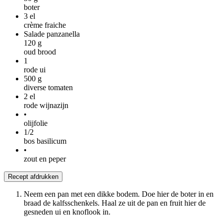
boter
3
el
crème fraiche
Salade panzanella
120
g
oud brood
1
rode ui
500
g
diverse tomaten
2
el
rode wijnazijn
•
olijfolie
1/2
bos basilicum
•
zout en peper
Recept afdrukken
Neem een pan met een dikke bodem. Doe hier de boter in en
braad de kalfsschenkels. Haal ze uit de pan en fruit hier de
gesneden ui en knoflook in.