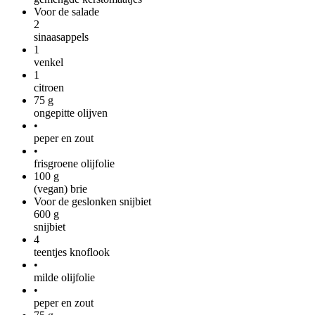
Voor de salade
2
sinaasappels
1
venkel
1
citroen
75
g
ongepitte olijven
•
peper en zout
•
frisgroene olijfolie
100
g
(vegan) brie
Voor de geslonken snijbiet
600
g
snijbiet
4
teentjes knoflook
•
milde olijfolie
•
peper en zout