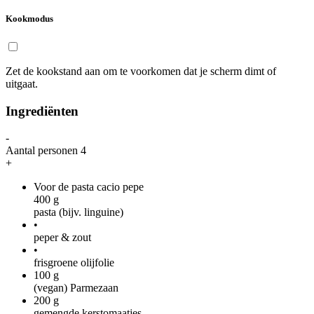
Kookmodus
Zet de kookstand aan om te voorkomen dat je scherm dimt of
uitgaat.
Ingrediënten
-
Aantal personen
4
+
Voor de pasta cacio pepe
400
g
pasta (bijv. linguine)
•
peper & zout
•
frisgroene olijfolie
100
g
(vegan) Parmezaan
200
g
gemengde kerstomaatjes