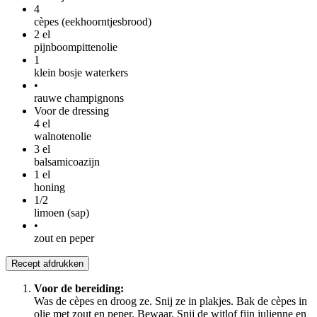
4
cèpes (eekhoorntjesbrood)
2
el
pijnboompittenolie
1
klein bosje waterkers
•
rauwe champignons
Voor de dressing
4
el
walnotenolie
3
el
balsamicoazijn
1
el
honing
1/2
limoen (sap)
•
zout en peper
Recept afdrukken
Voor de bereiding:
Was de cèpes en droog ze. Snij ze in plakjes. Bak de cèpes in
olie met zout en peper. Bewaar. Snij de witlof fijn julienne en