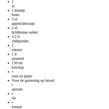
1
ui
1
klontje
boter
3
el
appelciderazijn
2
el
lichtbruine suiker
1/2
tl
chilipoeder
1
citroen
1
tl
mosterd
150
ml
ketchup
•
zout en peper
Voor de garnering op brood
•
sprouts
•
sla
•
tomaat