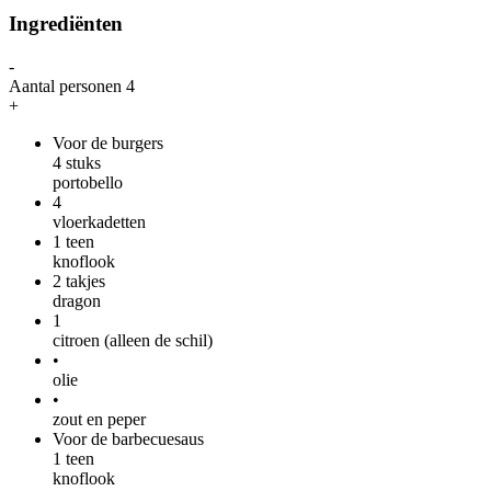
Ingrediënten
-
Aantal personen
4
+
Voor de burgers
4
stuks
portobello
4
vloerkadetten
1
teen
knoflook
2
takjes
dragon
1
citroen (alleen de schil)
•
olie
•
zout en peper
Voor de barbecuesaus
1
teen
knoflook