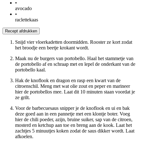
•
avocado
•
raclettekaas
Recept afdrukken
Snijd vier vloerkadetten doormidden. Rooster ze kort zodat
het broodje een beetje krokant wordt.
Maak nu de burgers van portobello. Haal het stammetje van
de portobello af en schraap met en lepel de onderkant van de
portobello kaal.
Hak de knoflook en dragon en rasp een kwart van de
citroenschil. Meng met wat olie zout en peper en marineer
hier de portobellos mee. Laat dit 10 minuten staan voordat je
ze grilt.
Voor de barbecuesaus snipper je de knoflook en ui en bak
deze goed aan in een pannetje met een klontje boter. Voeg
hier de chili poeder, azijn, bruine suiker, sap van de citroen,
mosterd en ketchup aan toe en breng aan de kook. Laat het
zachtjes 5 minuutjes koken zodat de saus dikker wordt. Laat
afkoelen.