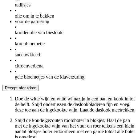
radijsjes
•
olie om in te bakken
voor de garnering
•
kruidenolie van bieslook
•
korenbloemetje
•
sneeuwkleed
•
citroenverbena
•
gele bloemetjes van de klaverzuring
Recept afdrukken
Doe de witte wijn en witte wijnazijn in een pan en kook in tot
de helft. Snijd ondertussen de daslookbladeren fijn en voeg
deze toe aan de ingekookte wijn. Laat de daslook meetrekken.
Snijd de koude gezouten roomboter in blokjes. Haal de pan
met de ingekookte wijn van het vuur en roer telkens een klein
aantal blokjes boter erdoorheen met een garde totdat alle boter
is opgelost.