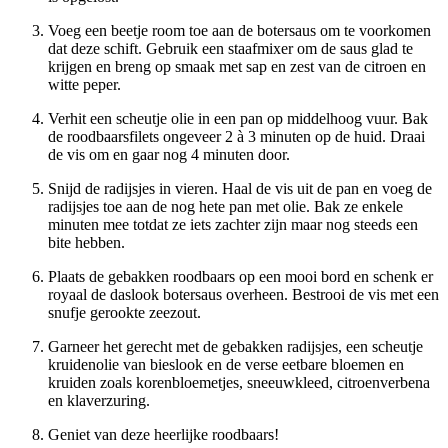
Voeg een beetje room toe aan de botersaus om te voorkomen
dat deze schift. Gebruik een staafmixer om de saus glad te
krijgen en breng op smaak met sap en zest van de citroen en
witte peper.
Verhit een scheutje olie in een pan op middelhoog vuur. Bak
de roodbaarsfilets ongeveer 2 à 3 minuten op de huid. Draai
de vis om en gaar nog 4 minuten door.
Snijd de radijsjes in vieren. Haal de vis uit de pan en voeg de
radijsjes toe aan de nog hete pan met olie. Bak ze enkele
minuten mee totdat ze iets zachter zijn maar nog steeds een
bite hebben.
Plaats de gebakken roodbaars op een mooi bord en schenk er
royaal de daslook botersaus overheen. Bestrooi de vis met een
snufje gerookte zeezout.
Garneer het gerecht met de gebakken radijsjes, een scheutje
kruidenolie van bieslook en de verse eetbare bloemen en
kruiden zoals korenbloemetjes, sneeuwkleed, citroenverbena
en klaverzuring.
Geniet van deze heerlijke roodbaars!