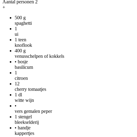
Aantal personen
2
+
500
g
spaghetti
1
ui
1
teen
knoflook
400
g
venusschelpen of kokkels
•
bosje
basilicum
1
citroen
12
cherry tomaatjes
1
dl
witte wijn
•
vers gemalen peper
1
stengel
bleekselderij
•
handje
kappertjes