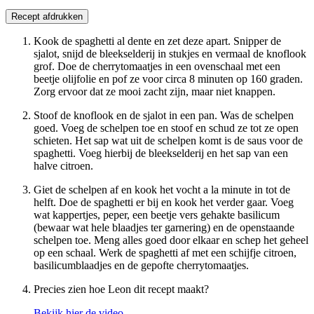
Recept afdrukken
Kook de spaghetti al dente en zet deze apart. Snipper de
sjalot, snijd de bleekselderij in stukjes en vermaal de knoflook
grof. Doe de cherrytomaatjes in een ovenschaal met een
beetje olijfolie en pof ze voor circa 8 minuten op 160 graden.
Zorg ervoor dat ze mooi zacht zijn, maar niet knappen.
Stoof de knoflook en de sjalot in een pan. Was de schelpen
goed. Voeg de schelpen toe en stoof en schud ze tot ze open
schieten. Het sap wat uit de schelpen komt is de saus voor de
spaghetti. Voeg hierbij de bleekselderij en het sap van een
halve citroen.
Giet de schelpen af en kook het vocht a la minute in tot de
helft. Doe de spaghetti er bij en kook het verder gaar. Voeg
wat kappertjes, peper, een beetje vers gehakte basilicum
(bewaar wat hele blaadjes ter garnering) en de openstaande
schelpen toe. Meng alles goed door elkaar en schep het geheel
op een schaal. Werk de spaghetti af met een schijfje citroen,
basilicumblaadjes en de gepofte cherrytomaatjes.
Precies zien hoe Leon dit recept maakt?
Bekijk hier de video