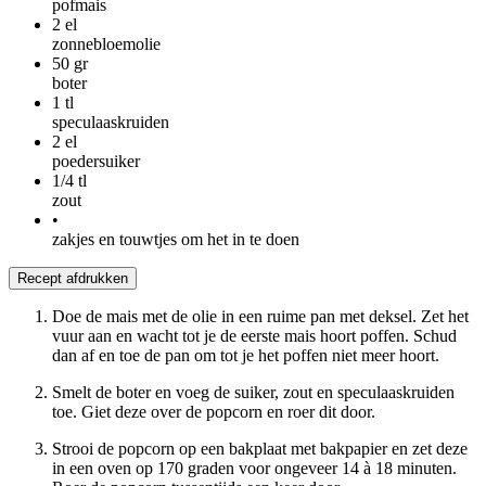
pofmais
2
el
zonnebloemolie
50
gr
boter
1
tl
speculaaskruiden
2
el
poedersuiker
1/4
tl
zout
•
zakjes en touwtjes om het in te doen
Recept afdrukken
Doe de mais met de olie in een ruime pan met deksel. Zet het
vuur aan en wacht tot je de eerste mais hoort poffen. Schud
dan af en toe de pan om tot je het poffen niet meer hoort.
Smelt de boter en voeg de suiker, zout en speculaaskruiden
toe. Giet deze over de popcorn en roer dit door.
Strooi de popcorn op een bakplaat met bakpapier en zet deze
in een oven op 170 graden voor ongeveer 14 à 18 minuten.