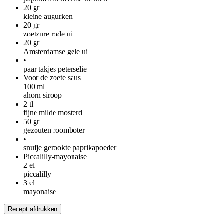
20
gr
kleine augurken
20
gr
zoetzure rode ui
20
gr
Amsterdamse gele ui
•
paar takjes peterselie
Voor de zoete saus
100
ml
ahorn siroop
2
tl
fijne milde mosterd
50
gr
gezouten roomboter
•
snufje gerookte paprikapoeder
Piccalilly-mayonaise
2
el
piccalilly
3
el
mayonaise
Recept afdrukken