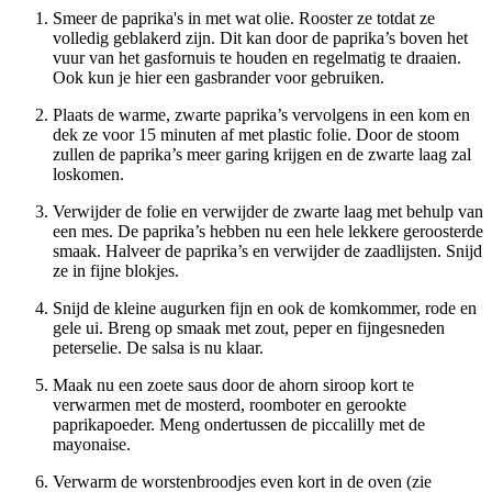
Smeer de paprika's in met wat olie. Rooster ze totdat ze
volledig geblakerd zijn. Dit kan door de paprika’s boven het
vuur van het gasfornuis te houden en regelmatig te draaien.
Ook kun je hier een gasbrander voor gebruiken.
Plaats de warme, zwarte paprika’s vervolgens in een kom en
dek ze voor 15 minuten af met plastic folie. Door de stoom
zullen de paprika’s meer garing krijgen en de zwarte laag zal
loskomen.
Verwijder de folie en verwijder de zwarte laag met behulp van
een mes. De paprika’s hebben nu een hele lekkere geroosterde
smaak. Halveer de paprika’s en verwijder de zaadlijsten. Snijd
ze in fijne blokjes.
Snijd de kleine augurken fijn en ook de komkommer, rode en
gele ui. Breng op smaak met zout, peper en fijngesneden
peterselie. De salsa is nu klaar.
Maak nu een zoete saus door de ahorn siroop kort te
verwarmen met de mosterd, roomboter en gerookte
paprikapoeder. Meng ondertussen de piccalilly met de
mayonaise.
Verwarm de worstenbroodjes even kort in de oven (zie