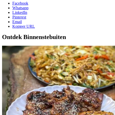
Facebook
Whatsapp
LinkedIn
Pinterest
Email
Kopieer URL
Ontdek Binnenstebuiten