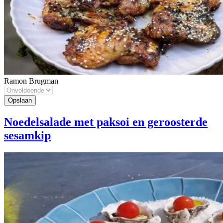
Ramon Brugman
Noedelsalade met paksoi en geroosterde
sesamkip