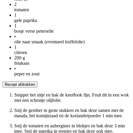
2
tomaten
1
gele paprika
1
bosje verse peterselie
•
olie naar smaak (eventueel truffelolie)
1
citroen
200
g
fetakaas
•
peper en zout
Recept afdrukken
Snipper het uitje en hak de knoflook fijn. Fruit dit in een wok
met een scheutje olijfolie.
Snij de gember in grote stukken en bak deze samen met de
masala, het komijnzaad en de korianderpoeder 1 min mee.
Snij de tomaten en aubergines in blokjes en bak deze 3 min
mee. Snij de paprika in reepjes en bak deze ook mee.