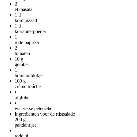
2
el masala
1
tl
komijnzaad
1
tl
korianderpoeder
1
rode paprika
2
tomaten
10
g
gember
1
bouillonblokje
100
g
crème fraîche
•
olijfolie
•
wat verse peterselie
Ingrediënten voor de rijstsalade
200
g
pandanrijst
1
rode ui