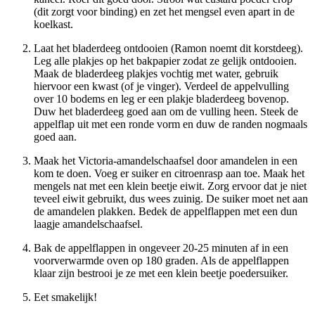
(dit zorgt voor binding) en zet het mengsel even apart in de
koelkast.
Laat het bladerdeeg ontdooien (Ramon noemt dit korstdeeg).
Leg alle plakjes op het bakpapier zodat ze gelijk ontdooien.
Maak de bladerdeeg plakjes vochtig met water, gebruik
hiervoor een kwast (of je vinger). Verdeel de appelvulling
over 10 bodems en leg er een plakje bladerdeeg bovenop.
Duw het bladerdeeg goed aan om de vulling heen. Steek de
appelflap uit met een ronde vorm en duw de randen nogmaals
goed aan.
Maak het Victoria-amandelschaafsel door amandelen in een
kom te doen. Voeg er suiker en citroenrasp aan toe. Maak het
mengels nat met een klein beetje eiwit. Zorg ervoor dat je niet
teveel eiwit gebruikt, dus wees zuinig. De suiker moet net aan
de amandelen plakken. Bedek de appelflappen met een dun
laagje amandelschaafsel.
Bak de appelflappen in ongeveer 20-25 minuten af in een
voorverwarmde oven op 180 graden. Als de appelflappen
klaar zijn bestrooi je ze met een klein beetje poedersuiker.
Eet smakelijk!