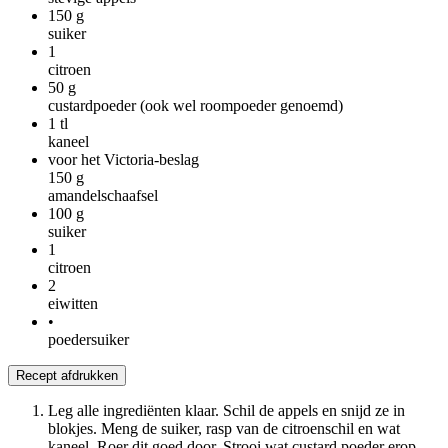
150
g
suiker
1
citroen
50
g
custardpoeder (ook wel roompoeder genoemd)
1
tl
kaneel
voor het Victoria-beslag
150
g
amandelschaafsel
100
g
suiker
1
citroen
2
eiwitten
•
poedersuiker
Recept afdrukken
Leg alle ingrediënten klaar. Schil de appels en snijd ze in
blokjes. Meng de suiker, rasp van de citroenschil en wat
kaneel. Roer dit goed door. Strooi wat custard poeder erop