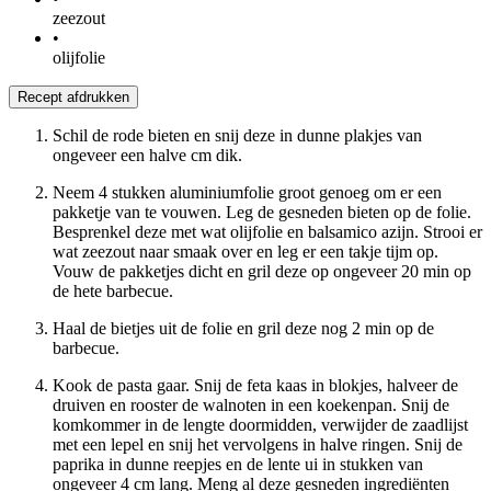
zeezout
•
olijfolie
Recept afdrukken
Schil de rode bieten en snij deze in dunne plakjes van
ongeveer een halve cm dik.
Neem 4 stukken aluminiumfolie groot genoeg om er een
pakketje van te vouwen. Leg de gesneden bieten op de folie.
Besprenkel deze met wat olijfolie en balsamico azijn. Strooi er
wat zeezout naar smaak over en leg er een takje tijm op.
Vouw de pakketjes dicht en gril deze op ongeveer 20 min op
de hete barbecue.
Haal de bietjes uit de folie en gril deze nog 2 min op de
barbecue.
Kook de pasta gaar. Snij de feta kaas in blokjes, halveer de
druiven en rooster de walnoten in een koekenpan. Snij de
komkommer in de lengte doormidden, verwijder de zaadlijst
met een lepel en snij het vervolgens in halve ringen. Snij de
paprika in dunne reepjes en de lente ui in stukken van
ongeveer 4 cm lang. Meng al deze gesneden ingrediënten