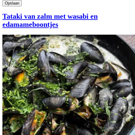
Tataki van zalm met wasabi en
edamameboontjes