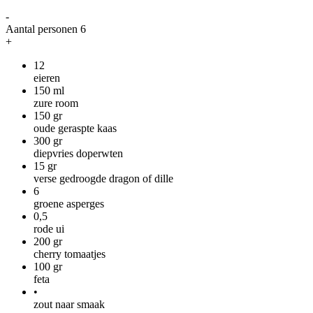
-
Aantal personen
6
+
12
eieren
150
ml
zure room
150
gr
oude geraspte kaas
300
gr
diepvries doperwten
15
gr
verse gedroogde dragon of dille
6
groene asperges
0,5
rode ui
200
gr
cherry tomaatjes
100
gr
feta
•
zout naar smaak