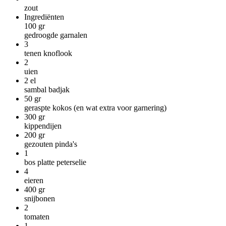
zout
Ingrediënten
100
gr
gedroogde garnalen
3
tenen knoflook
2
uien
2
el
sambal badjak
50
gr
geraspte kokos (en wat extra voor garnering)
300
gr
kippendijen
200
gr
gezouten pinda's
1
bos platte peterselie
4
eieren
400
gr
snijbonen
2
tomaten
1