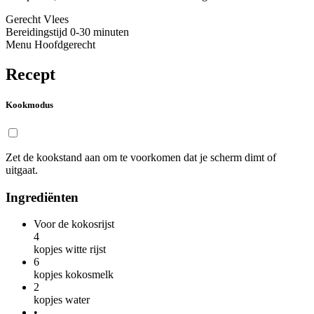
Gerecht
Vlees
Bereidingstijd
0-30 minuten
Menu
Hoofdgerecht
Recept
Kookmodus
Zet de kookstand aan om te voorkomen dat je scherm dimt of
uitgaat.
Ingrediënten
Voor de kokosrijst
4
kopjes witte rijst
6
kopjes kokosmelk
2
kopjes water
•