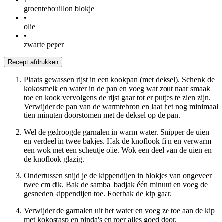
groentebouillon blokje
•
olie
•
zwarte peper
Recept afdrukken
Plaats gewassen rijst in een kookpan (met deksel). Schenk de
kokosmelk en water in de pan en voeg wat zout naar smaak
toe en kook vervolgens de rijst gaar tot er putjes te zien zijn.
Verwijder de pan van de warmtebron en laat het nog minimaal
tien minuten doorstomen met de deksel op de pan.
Wel de gedroogde garnalen in warm water. Snipper de uien
en verdeel in twee bakjes. Hak de knoflook fijn en verwarm
een wok met een scheutje olie. Wok een deel van de uien en
de knoflook glazig.
Ondertussen snijd je de kippendijen in blokjes van ongeveer
twee cm dik. Bak de sambal badjak één minuut en voeg de
gesneden kippendijen toe. Roerbak de kip gaar.
Verwijder de garnalen uit het water en voeg ze toe aan de kip
met kokosrasp en pinda's en roer alles goed door.