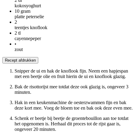
2
dl
kokosyoghurt
10
gram
platte peterselie
2
teentjes knoflook
2
tl
cayennepeper
•
zout
Recept afdrukken
Snipper de ui en hak de knoflook fijn. Neem een hapjespan
met een beetje olie en fruit hierin de ui en knoflook glazig.
Bak de risottorijst mee totdat deze ook glazig is, ongeveer 3
minuten.
Hak in een keukenmachine de oesterzwammen fijn en bak
deze kort mee. Voeg de bloem toe en bak ook deze even mee.
Schenk er beetje bij beetje de groentebouillon aan toe totdat
het opgenomen is. Herhaal dit proces tot de rijst gaar is,
ongeveer 20 minuten.