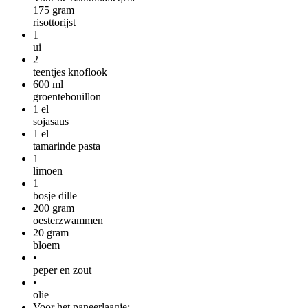
175
gram
risottorijst
1
ui
2
teentjes knoflook
600
ml
groentebouillon
1
el
sojasaus
1
el
tamarinde pasta
1
limoen
1
bosje dille
200
gram
oesterzwammen
20
gram
bloem
•
peper en zout
•
olie
Voor het paneerlaagje: