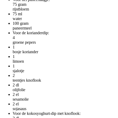
75
gram
rijstbloem
75
ml
water
100
gram
paneermeel
Voor de korianderdip:
4
groene pepers
1
bosje koriander
1
limoen
1
sjalotje
2
teentjes knoflook
2
dl
olijfolie
2
el
sesamolie
2
el
sojasaus
Voor de kokosyoghurt-dip met knoflook: