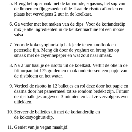
Breng het op smaak met de tamarinde, sojasaus, het sap van
de limoen en fijngesneden dille. Laat de risotto afkoelen en
plaats het vervolgens 2 uur in de koelkast.
Ga verder met het maken van de dips. Voor de korianderdip
mix je alle ingrediënten in de keukenmachine tot een mooie
salsa.
Voor de kokosyoghurt-dip hak je de tenen knoflook en
peterselie fijn. Meng dit door de yoghurt en breng het op
smaak met de cayennepeper en wat zout naar smaak.
Na 2 uur haal je de risotto uit de koelkast. Verhit de olie in de
frituurpan tot 175 graden en maak ondertussen een papje van
de rijstbloem en het water.
Verdeel de risotto in 12 balletjes en rol deze door het papje en
daarna door het paneermeel tot ze rondom bedekt zijn. Frituur
de rijstballetjes ongeveer 3 minuten en laat ze vervolgens even
uitlekken.
Serveer de balletjes uit met de korianderdip en
de kokosyoghurt-dip.
Geniet van je vegan maaltijd!