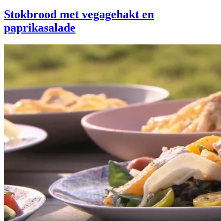
Stokbrood met vegagehakt en
paprikasalade