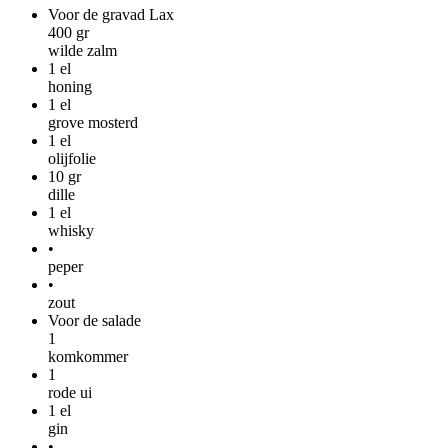
Voor de gravad Lax
400
gr
wilde zalm
1
el
honing
1
el
grove mosterd
1
el
olijfolie
10
gr
dille
1
el
whisky
•
peper
•
zout
Voor de salade
1
komkommer
1
rode ui
1
el
gin
•